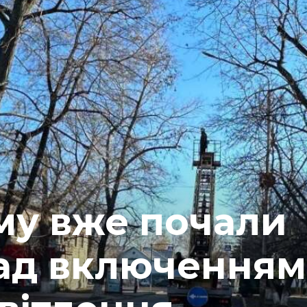
му вже почали
ад включенням