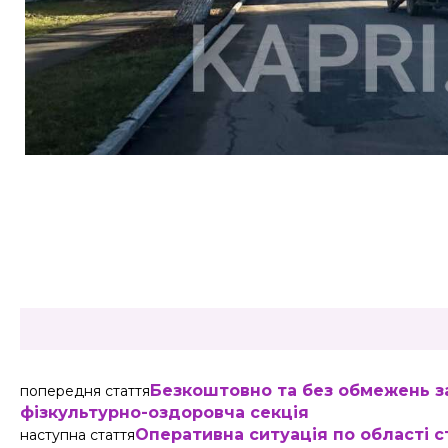
Share
Безкоштовно та без обмежень за
попередня стаття
фізкультурно-оздоровча секція
Оперативна ситуація по області с
наступна стаття