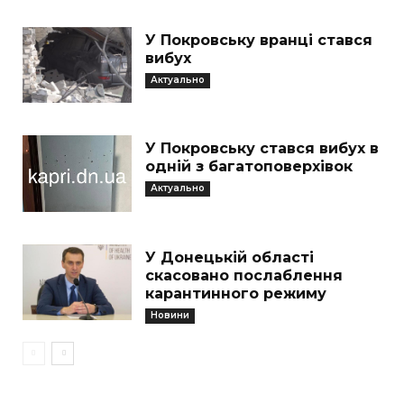
У Покровську вранці стався
вибух
Актуально
У Покровську стався вибух в
одній з багатоповерхівок
Актуально
У Донецькій області
скасовано послаблення
карантинного режиму
Новини