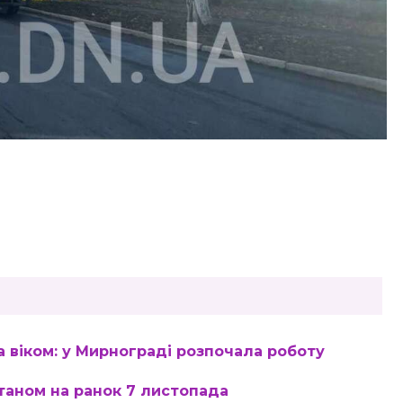
 віком: у Мирнограді розпочала роботу
таном на ранок 7 листопада