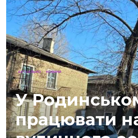
АКТУАЛЬНО
НОВИНИ
У Родинсько
працювати н