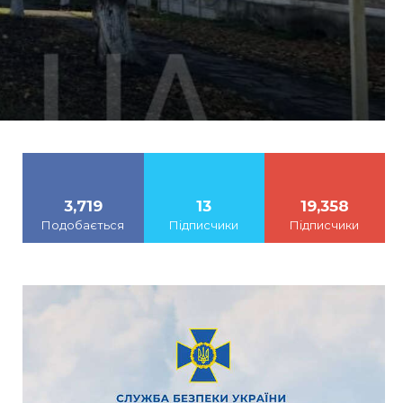
3,719
13
19,358
Подобається
Підписчики
Підписчики