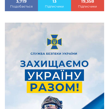
3,719
13
19,358
Подобається
Підписчики
Підписчики