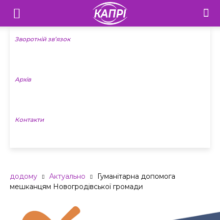
Телебачення
«Капрі»
Зворотній зв’язок
—
Архів
Новини
Донеччини
Контакти
додому
Актуально
Гуманітарна допомога
мешканцям Новогродівської громади