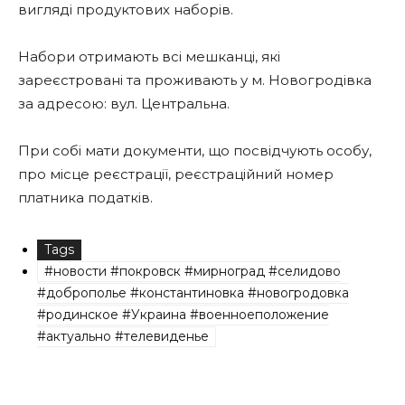
вигляді продуктових наборів.
Набори отримають всі мешканці, які
зареєстровані та проживають у м. Новогродівка
за адресою: вул. Центральна.
При собі мати документи, що посвідчують особу,
про місце реєстрації, реєстраційний номер
платника податків.
Tags
#новости #покровск #мирноград #селидово
#доброполье #константиновка #новогродовка
#родинское #Украина #военноеположение
#актуально #телевиденье