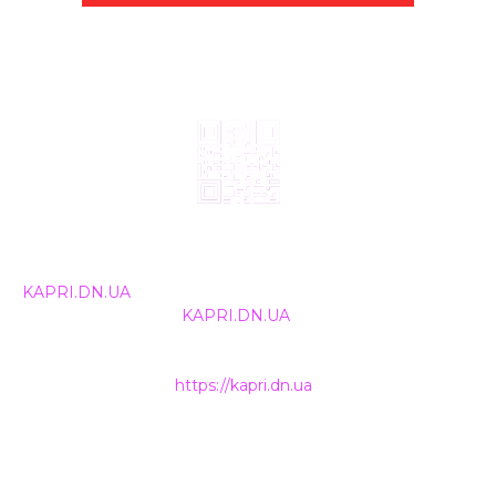
© 2024, ТОВ Телебачення «Капрі», усі права захищені.
Всі права на матеріали, що публікуються, належать
KAPRI.DN.UA
. Використання будь-якої інформації,
розміщеної на сайті
KAPRI.DN.UA
, іншими ЗМІ та
інтернет-ресурсами можливе лише за письмовою
згодою та обов'язкового розміщення прямого
гіперпосилання на
https://kapri.dn.ua
.
НАШІ КОНТАКТИ