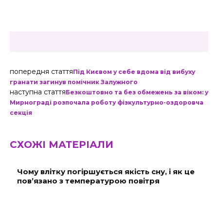
попередня стаття
Під Києвом у себе вдома від вибуху
гранати загинув помічник Залужного
наступна стаття
Безкоштовно та без обмежень за віком: у
Мирнограді розпочала роботу фізкультурно-оздоровча
секція
СХОЖІ МАТЕРІАЛИ
Чому влітку погіршується якість сну, і як це
пов’язано з температурою повітря