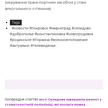
(керування транспортним засобом у стані
алкогольного сп’яніння).
Tags
#новости #покровск #мирноград #селидово
#доброполье #константиновка #новогродовка
#родинское #Украина #военноеположение
#актуально #телевиденье
попередня стаття
У місті Селидове завершили ремонт у
стоматологічній поліклініці: які послуги можна