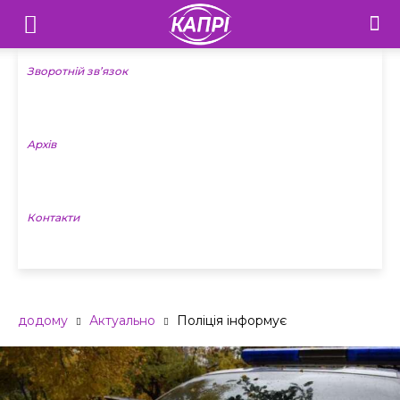
Телебачення
«Капрі»
Зворотній зв’язок
—
Архів
Новини
Донеччини
Контакти
додому
Актуально
Поліція інформує