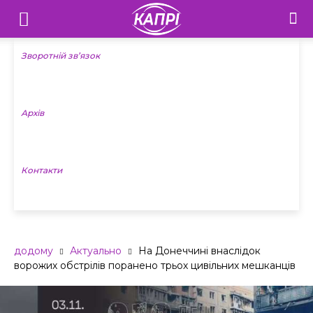
Телебачення
«Капрі»
Зворотній зв’язок
—
Архів
Новини
Донеччини
Контакти
додому
Актуально
На Донеччині внаслідок
ворожих обстрілів поранено трьох цивільних мешканців