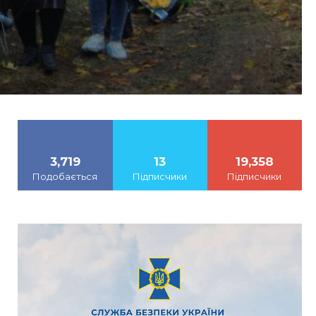
3,719
13
19,358
Подобається
Підписчики
Підписчики