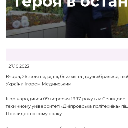
Героя в оста
27.10.2023
Вчора, 26 жовтня, рідні, близькі та друзі зібралися,
України Ігорем Мединським.
Ігор народився 09 вересня 1997 року в м.Селидове.
технічному університеті «Дніпровська політехніка» пі
Президентському полку.