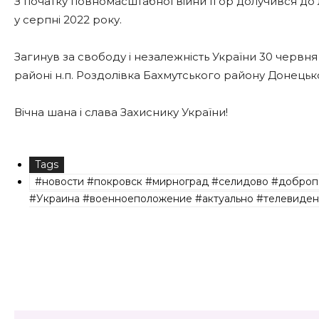
З початку повномасштабної війни Ігор долучився до 
у серпні 2022 року.
Загинув за свободу і незалежність України 30 червн
районі н.п. Роздолівка Бахмутського району Донецько
Вічна шана і слава Захиснику України!
Tags
#новости #покровск #мирноград #селидово #доброп
#Украина #военноеположение #актуально #телевиден
Share