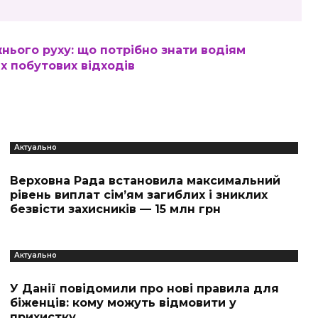
ього руху: що потрібно знати водіям
их побутових відходів
Актуально
Верховна Рада встановила максимальний
рівень виплат сім’ям загиблих і зниклих
безвісти захисників — 15 млн грн
Актуально
У Данії повідомили про нові правила для
біженців: кому можуть відмовити у
прихистку