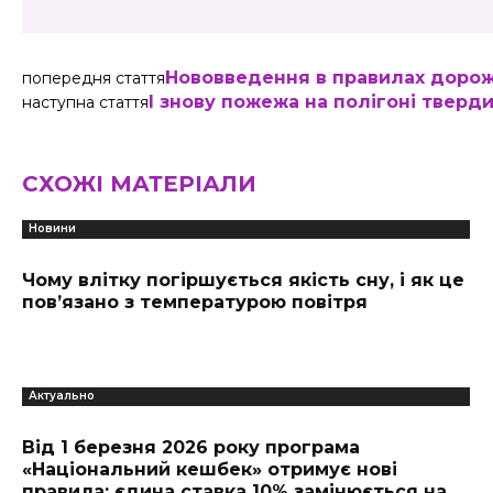
Нововведення в правилах дорожн
попередня стаття
І знову пожежа на полігоні тверд
наступна стаття
СХОЖІ МАТЕРІАЛИ
Новини
Чому влітку погіршується якість сну, і як це
пов’язано з температурою повітря
Актуально
Від 1 березня 2026 року програма
«Національний кешбек» отримує нові
правила: єдина ставка 10% замінюється на