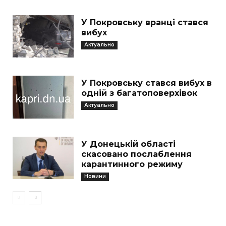
У Покровську вранці стався
вибух
Актуально
У Покровську стався вибух в
одній з багатоповерхівок
Актуально
У Донецькій області
скасовано послаблення
карантинного режиму
Новини