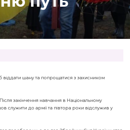
нню путь
 щоб віддати шану та попрощатися з захисником
 Після закінчення навчання в Національному
шов служити до армії та півтора роки відслужив у