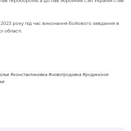
лав тероборони, а до лав Збройних Сил України став
я 2023 року під час виконання бойового завдання в
ї області.
олье #константиновка #новогродовка #родинское
ье