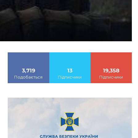
3,719
13
19,358
Подобається
Підписчики
Підписчики