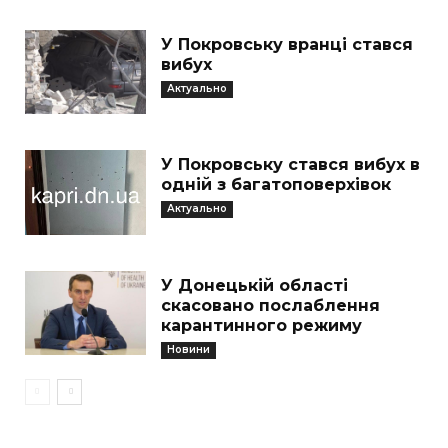
У Покровську вранці стався
вибух
Актуально
У Покровську стався вибух в
одній з багатоповерхівок
Актуально
У Донецькій області
скасовано послаблення
карантинного режиму
Новини