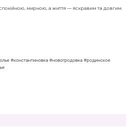
уде спокійною, мирною, а життя — яскравим та довгим.
олье #константиновка #новогродовка #родинское
ье