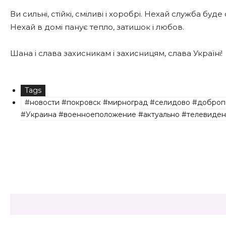
Ви сильні, стійкі, сміливі і хоробрі. Нехай служба б
Нехай в домі панує тепло, затишок і любов.
Шана і слава захисникам і захисницям, слава Україні!
Tags
#новости #покровск #мирноград #селидово #доброп
#Украина #военноеположение #актуально #телевиден
Share