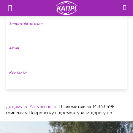
Телебачення
«Капрі»
Зворотній зв’язок
—
Архів
Новини
Донеччини
Контакти
додому
Актуально
11 кілометрів за 14 343 496
гривень: у Покровську відремонтували дорогу по...