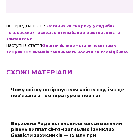
попередня стаття
Остання квітка року: у садибах
покровських господарів незабаром мають зацвісти
хризантеми
наступна стаття
Одягни флікер – стань помітним у
темряві: мешканців закликають носити світловідбивачі
СХОЖІ МАТЕРІАЛИ
Чому влітку погіршується якість сну, і як це
пов’язано з температурою повітря
Верховна Рада встановила максимальний
рівень виплат сім’ям загиблих і зниклих
безвісти захисників — 15 млн грн