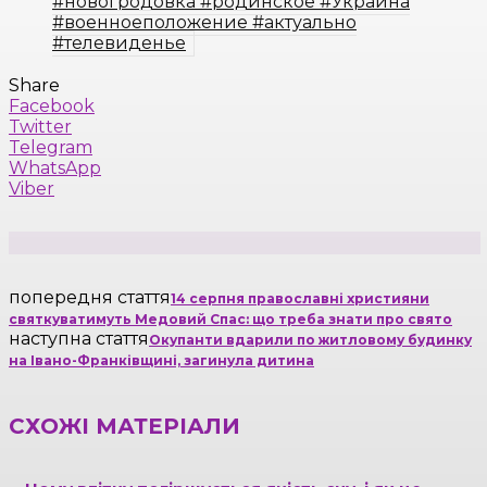
#новогродовка #родинское #Украина
#военноеположение #актуально
#телевиденье
Share
Facebook
Twitter
Telegram
WhatsApp
Viber
попередня стаття
14 серпня православні християни
святкуватимуть Медовий Спас: що треба знати про свято
наступна стаття
Окупанти вдарили по житловому будинку
на Івано-Франківщині, загинула дитина
СХОЖІ МАТЕРІАЛИ