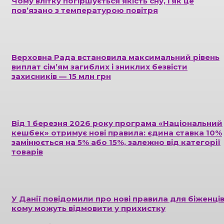
Чому влітку погіршується якість сну, і як це
пов’язано з температурою повітря
Верховна Рада встановила максимальний рівень
виплат сім’ям загиблих і зниклих безвісти
захисників — 15 млн грн
Від 1 березня 2026 року програма «Національний
кешбек» отримує нові правила: єдина ставка 10%
замінюється на 5% або 15%, залежно від категорії
товарів
У Данії повідомили про нові правила для біженців
кому можуть відмовити у прихистку