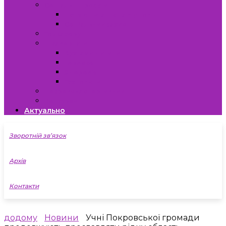
Соціальні проекти
Пенсія питання та відповіді
Соціальний захист
Точка зору
Цікаво знати
Вустами дитини
Гороскоп
Здоров’я
Техновини
Покровськ спортивний
Конкурси
Актуально
Зворотній зв’язок
Архів
Контакти
додому
Новини
Учні Покровської громади