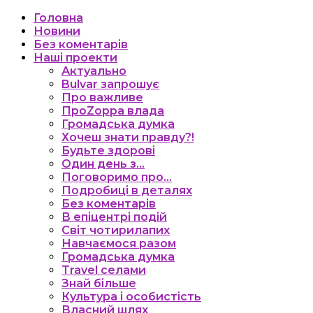
Головна
Новини
Без коментарів
Наші проекти
Актуально
Bulvar запрошує
Про важливе
ПроZорра влада
Громадська думка
Хочеш знати правду?!
Будьте здорові
Один день з…
Поговоримо про…
Подробиці в деталях
Без коментарів
В епіцентрі подій
Світ чотирилапих
Навчаємося разом
Громадська думка
Travel селами
Знай більше
Культура і особистість
Власний шлях