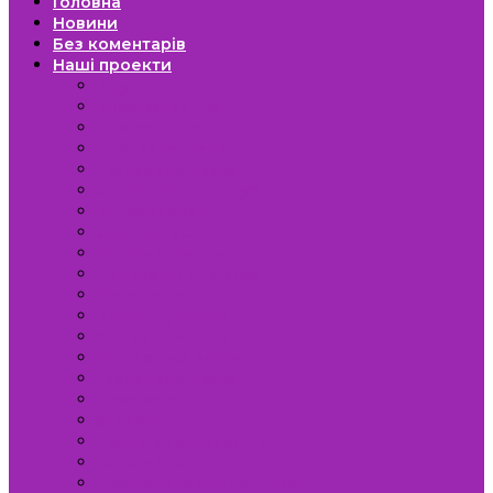
Головна
Новини
Без коментарів
Наші проекти
Актуально
Bulvar запрошує
Про важливе
ПроZорра влада
Громадська думка
Хочеш знати правду?!
Будьте здорові
Один день з…
Поговоримо про…
Подробиці в деталях
Без коментарів
В епіцентрі подій
Світ чотирилапих
Навчаємося разом
Громадська думка
Travel селами
Знай більше
Культура і особистість
Власний шлях
Про що говорять політики