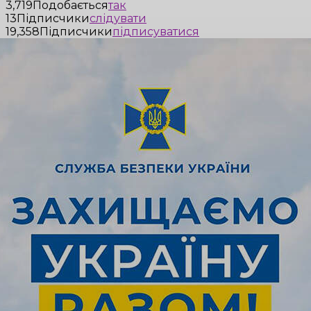
3,719
Подобається
так
13
Підписчики
слідувати
19,358
Підписчики
підписуватися