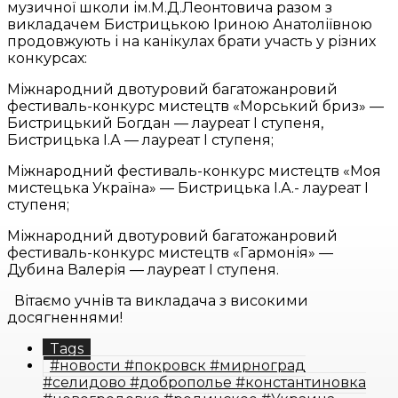
музичної школи ім.М.Д.Леонтовича разом з
викладачем Бистрицькою Іриною Анатоліївною
продовжують і на канікулах брати участь у різних
конкурсах:
Міжнародний двотуровий багатожанровий
фестиваль-конкурс мистецтв «Морський бриз» —
Бистрицький Богдан — лауреат І ступеня,
Бистрицька І.А — лауреат І ступеня;
Міжнародний фестиваль-конкурс мистецтв «Моя
мистецька Україна» — Бистрицька І.А.- лауреат І
ступеня;
Міжнародний двотуровий багатожанровий
фестиваль-конкурс мистецтв «Гармонія» —
Дубина Валерія — лауреат І ступеня.
Вітаємо учнів та викладача з високими
досягненнями!
Tags
#новости #покровск #мирноград
#селидово #доброполье #константиновка