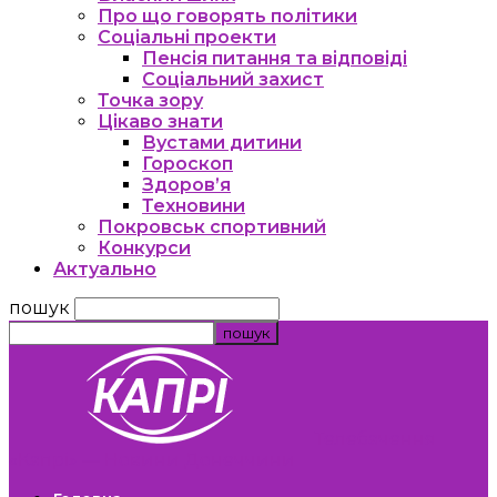
Про що говорять політики
Соціальні проекти
Пенсія питання та відповіді
Соціальний захист
Точка зору
Цікаво знати
Вустами дитини
Гороскоп
Здоров’я
Техновини
Покровськ спортивний
Конкурси
Актуально
пошук
Телебачення
«Капрі» — Новини Донеччини