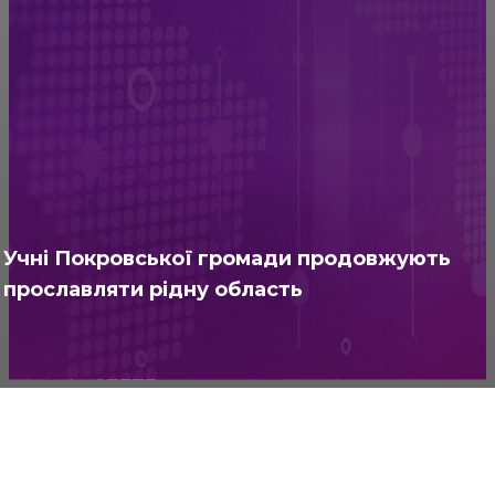
м. Покровськ (м. Красноармійськ)
вул. Захисників України, 6
ТОВ ТЕЛЕБАЧЕННЯ «КАПРІ»
Контакти
Зворотній зв’язок
Нагороди
Редакційний статут
Учні Покровської громади продовжують
Структура власності
прославляти рідну область