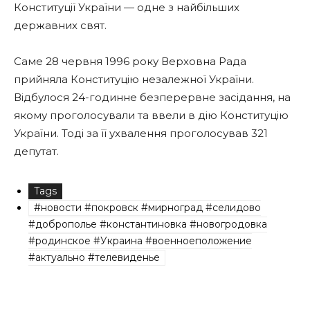
Конституції України — одне з найбільших
державних свят.
Саме 28 червня 1996 року Верховна Рада
прийняла Конституцію незалежної України.
Відбулося 24-годинне безперервне засідання, на
якому проголосували та ввели в дію Конституцію
України. Тоді за її ухвалення проголосував 321
депутат.
Tags
#новости #покровск #мирноград #селидово
#доброполье #константиновка #новогродовка
#родинское #Украина #военноеположение
#актуально #телевиденье