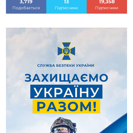
3,719
13
19,358
Подобається
Підписчики
Підписчики