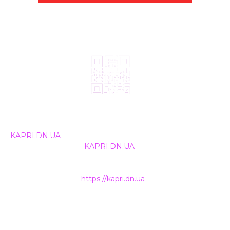
© 2024, ТОВ Телебачення «Капрі», усі права захищені.
Всі права на матеріали, що публікуються, належать
KAPRI.DN.UA
. Використання будь-якої інформації,
розміщеної на сайті
KAPRI.DN.UA
, іншими ЗМІ та
інтернет-ресурсами можливе лише за письмовою
згодою та обов'язкового розміщення прямого
гіперпосилання на
https://kapri.dn.ua
.
НАШІ КОНТАКТИ