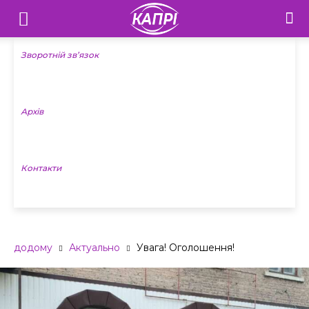
Телебачення
«Капрі»
Зворотній зв’язок
—
Архів
Новини
Донеччини
Контакти
додому
Актуально
Увага! Оголошення!