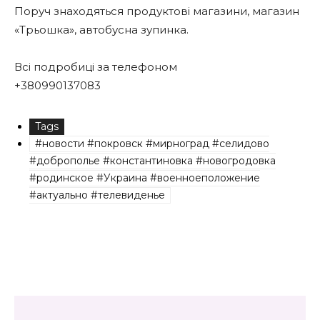
Поруч знаходяться продуктові магазини, магазин
«Трьошка», автобусна зупинка.
Всі подробиці за телефоном
+380990137083
Tags
#новости #покровск #мирноград #селидово
#доброполье #константиновка #новогродовка
#родинское #Украина #военноеположение
#актуально #телевиденье