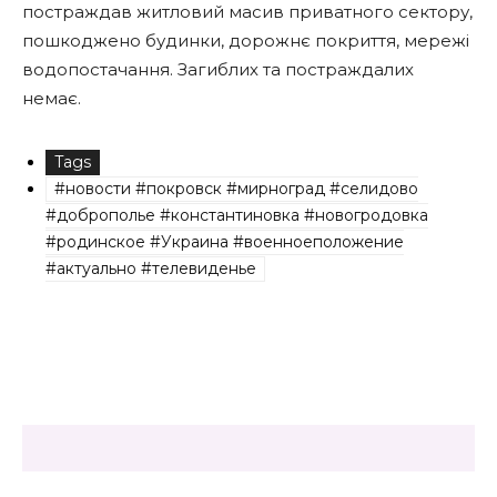
постраждав житловий масив приватного сектору,
пошкоджено будинки, дорожнє покриття, мережі
водопостачання. Загиблих та постраждалих
немає.
Tags
#новости #покровск #мирноград #селидово
#доброполье #константиновка #новогродовка
#родинское #Украина #военноеположение
#актуально #телевиденье