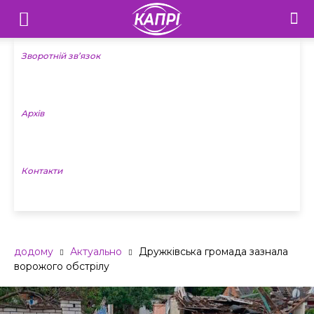
Телебачення
«Капрі»
Зворотній зв’язок
—
Архів
Новини
Донеччини
Контакти
додому
Актуально
Дружківська громада зазнала
ворожого обстрілу