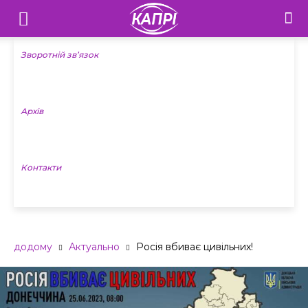
Телебачення
«Капрі»
Зворотній зв’язок
—
Архів
Новини
Донеччини
Контакти
додому
Актуально
Росія вбиває цивільних!