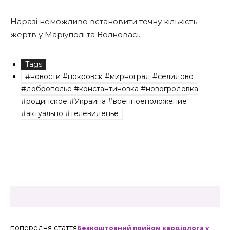
Наразі неможливо встановити точну кількість
жертв у Маріуполі та Волновасі.
Tags
#новости #покровск #мирноград #селидово
#доброполье #константиновка #новогродовка
#родинское #Украина #военноеположение
#актуально #телевиденье
попередня стаття
Безкоштовний прийом кардіолога у