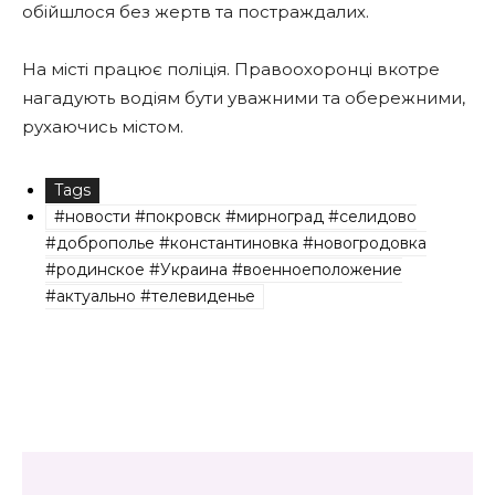
обійшлося без жертв та постраждалих.
На місті працює поліція. Правоохоронці вкотре
нагадують водіям бути уважними та обережними,
рухаючись містом.
Tags
#новости #покровск #мирноград #селидово
#доброполье #константиновка #новогродовка
#родинское #Украина #военноеположение
#актуально #телевиденье