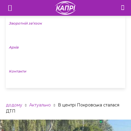
Телебачення
«Капрі»
Зворотній зв’язок
—
Архів
Новини
Донеччини
Контакти
додому
Актуально
В центрі Покровська сталася
ДТП