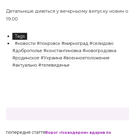
Детальніше дивіться у вечірньому випуску новин о
19.00
Tags
#новости #покровск #мирноград #селидово
#доброполье #константиновка #новогродовка
#родинское #Украина #военноеположение
#актуально #телевиденье
попередня стаття
Ворог «Іскандером» вдарив по