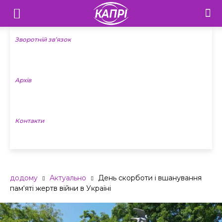
Телебачення
«Капрі»
Зворотній зв’язок
—
Архів
Новини
Донеччини
Контакти
додому
Актуально
День скорботи і вшанування
пам‘яті жертв війни в Україні