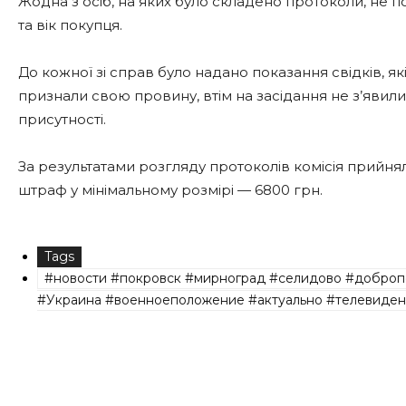
Жодна з осіб, на яких було складено протоколи, не 
та вік покупця.
До кожної зі справ було надано показання свідків, я
признали свою провину, втім на засідання не з’явил
присутності.
За результатами розгляду протоколів комісія прий
штраф у мінімальному розмірі — 6800 грн.
Tags
#новости #покровск #мирноград #селидово #доброп
#Украина #военноеположение #актуально #телевиден
Share