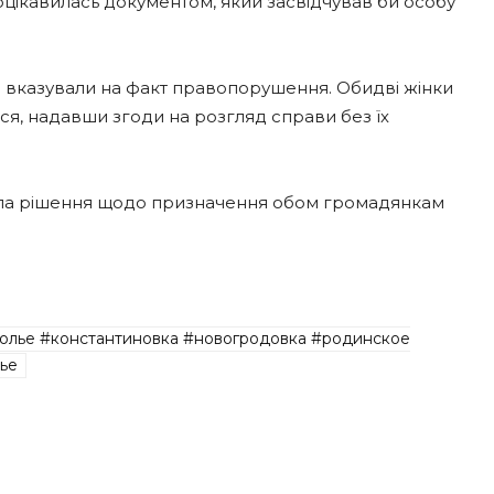
поцікавилась документом, який засвідчував би особу
кі вказували на факт правопорушення. Обидві жінки
ися, надавши згоди на розгляд справи без їх
няла рішення щодо призначення обом громадянкам
олье #константиновка #новогродовка #родинское
ье