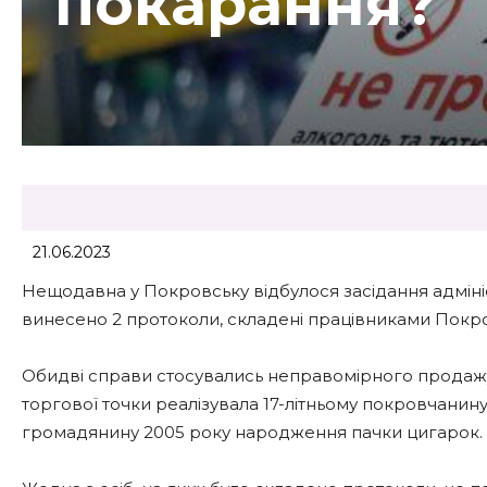
покарання?
21.06.2023
Нещодавна у Покровську відбулося засідання адмініст
винесено 2 протоколи, складені працівниками Покр
Обидві справи стосувались неправомірного продажу 
торгової точки реалізувала 17-літньому покровчанин
громадянину 2005 року народження пачки цигарок.