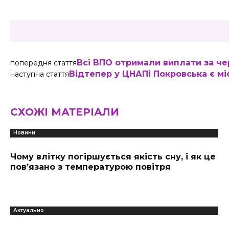
Всі ВПО отримали виплати за ч
попередня стаття
Відтепер у ЦНАПі Покровська є м
наступна стаття
СХОЖІ МАТЕРІАЛИ
Новини
Чому влітку погіршується якість сну, і як це
пов’язано з температурою повітря
Актуально