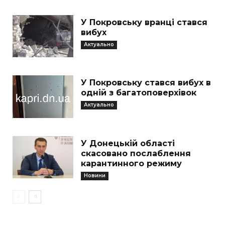
У Покровську вранці стався
вибух
Актуально
У Покровську стався вибух в
одній з багатоповерхівок
Актуально
У Донецькій області
скасовано послаблення
карантинного режиму
Новини