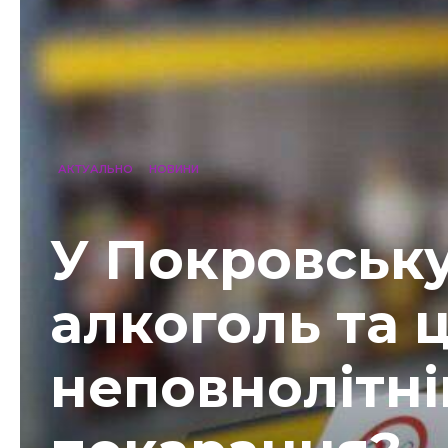
АКТУАЛЬНО
НОВИНИ
У Покровськ
алкоголь та 
неповнолітні