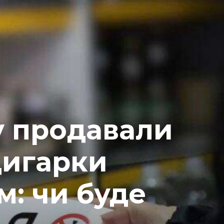
у продавали
цигарки
м: чи буде