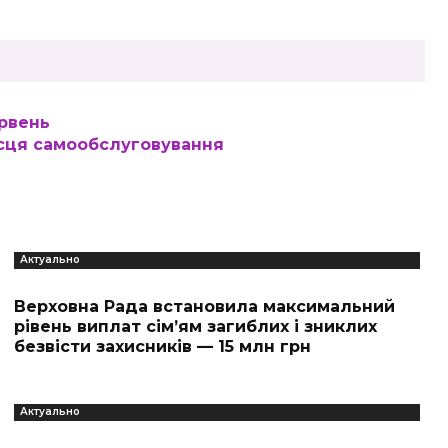
ервень
ісця самообслуговування
Актуально
Верховна Рада встановила максимальний
рівень виплат сім’ям загиблих і зниклих
безвісти захисників — 15 млн грн
Актуально