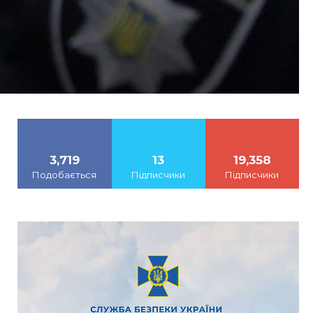
3,719
13
19,358
Подобається
Підписчики
Підписчики