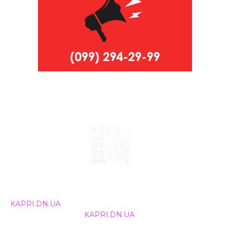
© 2024, ТОВ Телебачення «Капрі», усі права захищені.
Всі права на матеріали, що публікуються, належать
KAPRI.DN.UA
. Використання будь-якої інформації,
розміщеної на сайті
KAPRI.DN.UA
, іншими ЗМІ та
інтернет-ресурсами можливе лише за письмовою