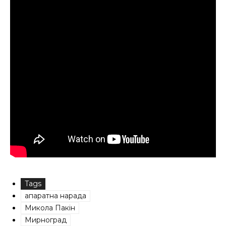
Tags
апаратна нарада
Микола Пакін
Мирноград