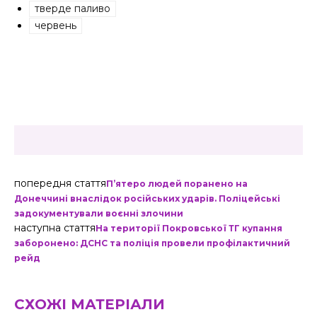
тверде паливо
червень
попередня стаття
П’ятеро людей поранено на
Донеччині внаслідок російських ударів. Поліцейські
задокументували воєнні злочини
наступна стаття
На території Покровської ТГ купання
заборонено: ДСНС та поліція провели профілактичний
рейд
СХОЖІ МАТЕРІАЛИ