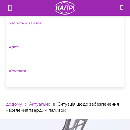
Телебачення
«Капрі»
Зворотній зв’язок
—
Архів
Новини
Донеччини
Контакти
додому
Актуально
Ситуація щодо забезпечення
населення твердим паливом