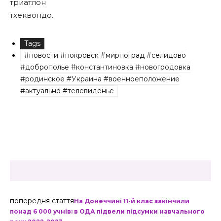
триатлон
тхеквондо.
Tags
#новости #покровск #мирноград #селидово
#доброполье #константиновка #новогродовка
#родинское #Украина #военноеположение
#актуально #телевиденье
попередня стаття
На Донеччині 11-й клас закінчили
понад 6 000 учнів: в ОДА підвели підсумки навчального