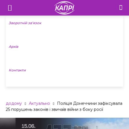
Телебачення
«Капрі»
Зворотній зв’язок
—
Архів
Новини
Донеччини
Контакти
додому
Актуально
Поліція Донеччини зафіксувала
25 порушень законів і звичаїв війни з боку росії