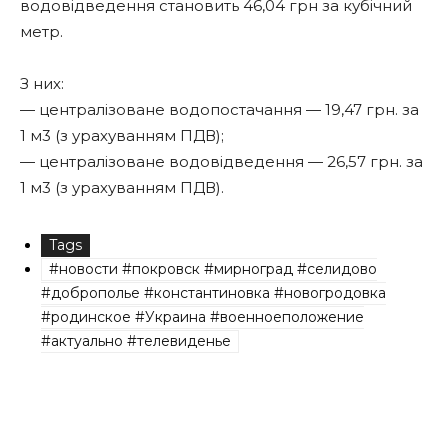
водовідведення становить 46,04 грн за кубічний
метр.
З них:
— централізоване водопостачання — 19,47 грн. за
1 м3 (з урахуванням ПДВ);
— централізоване водовідведення — 26,57 грн. за
1 м3 (з урахуванням ПДВ).
Tags
#новости #покровск #мирноград #селидово
#доброполье #константиновка #новогродовка
#родинское #Украина #военноеположение
#актуально #телевиденье