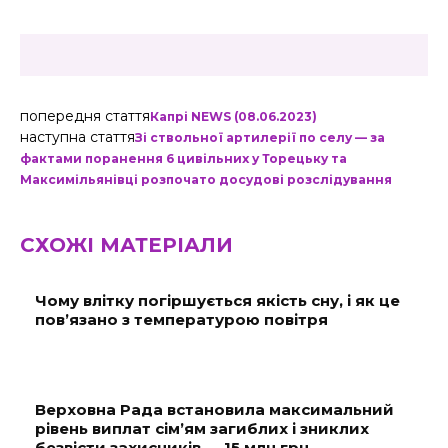
попередня стаття
Капрі NEWS (08.06.2023)
наступна стаття
Зі ствольної артилерії по селу — за
фактами поранення 6 цивільних у Торецьку та
Максимільянівці розпочато досудові розслідування
СХОЖІ МАТЕРІАЛИ
Чому влітку погіршується якість сну, і як це
пов’язано з температурою повітря
Верховна Рада встановила максимальний
рівень виплат сім’ям загиблих і зниклих
безвісти захисників — 15 млн грн