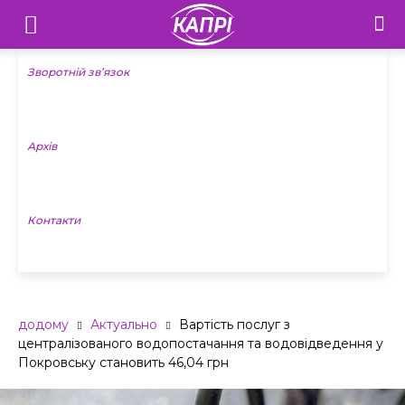
Телебачення
«Капрі»
Зворотній зв’язок
—
Архів
Новини
Донеччини
Контакти
додому
Актуально
Вартість послуг з
централізованого водопостачання та водовідведення у
Покровську становить 46,04 грн