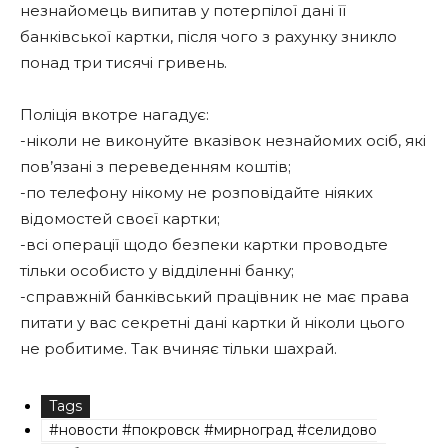
незнайомець випитав у потерпілої дані її
банківської картки, після чого з рахунку зникло
понад три тисячі гривень.
Поліція вкотре нагадує:
-ніколи не виконуйте вказівок незнайомих осіб, які
пов’язані з переведенням коштів;
-по телефону нікому не розповідайте ніяких
відомостей своєї картки;
-всі операції щодо безпеки картки проводьте
тільки особисто у відділенні банку;
-справжній банківський працівник не має права
питати у вас секретні дані картки й ніколи цього
не робитиме. Так вчиняє тільки шахрай.
Tags
#новости #покровск #мирноград #селидово