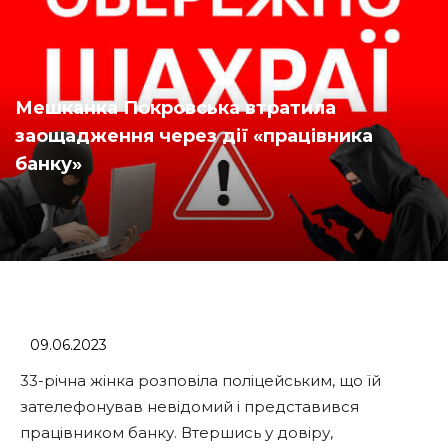
Мешканка Покровська втратила
заощадження через дії «працівника
банку»
09.06.2023
33-річна жінка розповіла поліцейським, що їй
зателефонував невідомий і представився
працівником банку. Втершись у довіру,