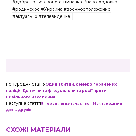
#доброполье #константиновка #новогродовка
#родинское #Украина #военноеположение
#актуально #телевиденье
попередня стаття
Один вбитий, семеро поранених:
поліція Донеччини фіксує злочини росії проти
цивільного населення
наступна стаття
9 червня відзначається Міжнародний
день друзів
СХОЖІ МАТЕРІАЛИ