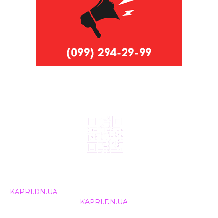
© 2024, ТОВ Телебачення «Капрі», усі права захищені.
Всі права на матеріали, що публікуються, належать
KAPRI.DN.UA
. Використання будь-якої інформації,
розміщеної на сайті
KAPRI.DN.UA
, іншими ЗМІ та
інтернет-ресурсами можливе лише за письмовою