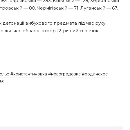
4, Харківській — 283, Київській — 128, Херсонській
тровській — 80, Чернігівській — 71, Луганській — 67.
 детонації вибухового предмета під час руху
арківської області помер 12-річний хлопчик.
олье #константиновка #новогродовка #родинское
ье