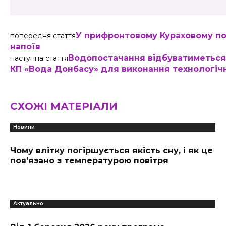
У прифронтовому Кураховому по
попередня стаття
напоїв
Водопостачання відбуватиметься 
наступна стаття
КП «Вода Донбасу» для виконання технологіч
СХОЖІ МАТЕРІАЛИ
Новини
Чому влітку погіршується якість сну, і як це
пов’язано з температурою повітря
Актуально