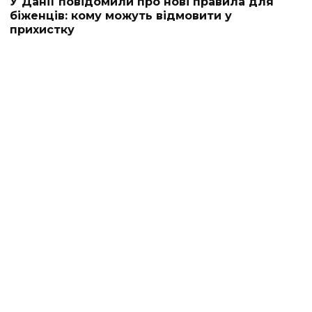
У Данії повідомили про нові правила для
біженців: кому можуть відмовити у
прихистку