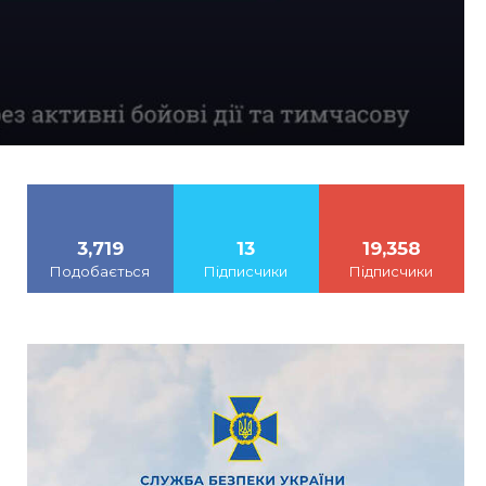
3,719
13
19,358
Подобається
Підписчики
Підписчики