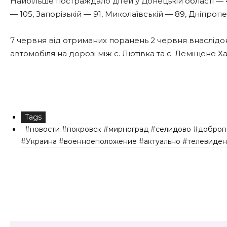
Найбільше постраждало дітей у Донецькій області — 46
— 105, Запорізькій — 91, Миколаївській — 89, Дніпропе
7 червня від отриманих поранень 2 червня внаслідок
автомобіля на дорозі між с. Лютівка та с. Леміщене Х
Tags
#новости #покровск #мирноград #селидово #доброп
#Украина #военноеположение #актуально #телевиден
Share