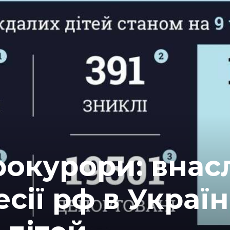
окурори: внас
сії рф в Україн