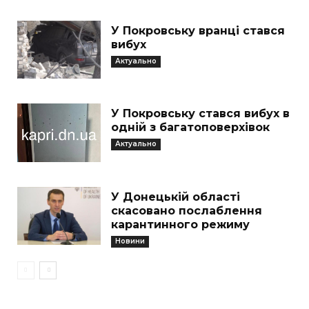
У Покровську вранці стався
вибух
Актуально
У Покровську стався вибух в
одній з багатоповерхівок
Актуально
У Донецькій області
скасовано послаблення
карантинного режиму
Новини