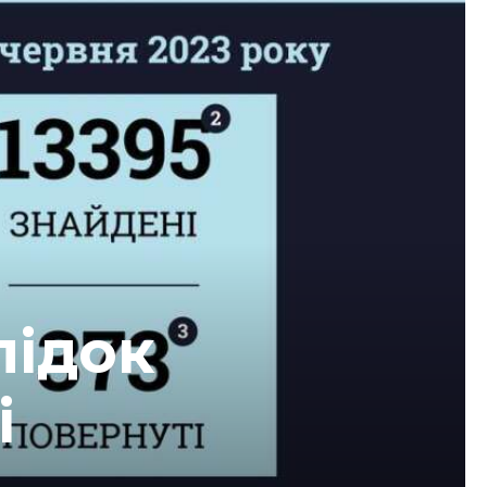
лідок
і