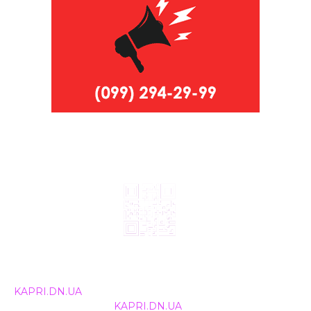
© 2024, ТОВ Телебачення «Капрі», усі права захищені.
Всі права на матеріали, що публікуються, належать
KAPRI.DN.UA
. Використання будь-якої інформації,
розміщеної на сайті
KAPRI.DN.UA
, іншими ЗМІ та