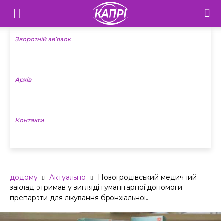
Телебачення
«Капрі»
Зворотній зв’язок
—
Архів
Новини
Донеччини
Контакти
додому
Актуально
Новогродівський медичний
заклад отримав у вигляді гуманітарної допомоги
препарати для лікування бронхіальної...