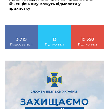
біженців: кому можуть відмовити у
прихистку
3,719
13
19,358
Подобається
Підписчики
Підписчики