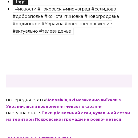
Tags
#новости #покровск #мирноград #селидово
#доброполье #константиновка #новогродовка
#родинское #Украина #военноеположение
#актуально #телевиденье
попередня стаття
Чоловіків, які незаконно виїхали з
України, після повернення чекає покарання
наступна стаття
Поки діє воєнний стан, купальний сезон
на території Покровської громади не розпочнеться