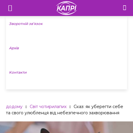
Телебачення
«Капрі»
Зворотній зв’язок
—
Архів
Новини
Донеччини
Контакти
додому
Світ чотирилапих
Сказ: як уберегти себе
та свого улюбленця від небезпечного захворювання