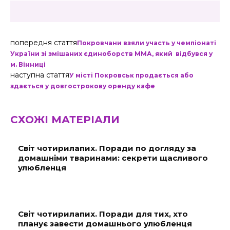
попередня стаття
Покровчани взяли участь у чемпіонаті
України зі змішаних єдиноборств ММА, який відбувся у
м. Вінниці
наступна стаття
У місті Покровськ продається або
здається у довгострокову оренду кафе
СХОЖІ МАТЕРІАЛИ
Світ чотирилапих. Поради по догляду за
домашніми тваринами: секрети щасливого
улюбленця
Світ чотирилапих. Поради для тих, хто
планує завести домашнього улюбленця