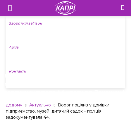
Телебачення
«Капрі»
Зворотній зв’язок
—
Архів
Новини
Донеччини
Контакти
Ворог поцілив у домівки, підприємство,
музей, дитячий садок – поліція
задокументувала 44 удари по Донеччині
додому
Актуально
Ворог поцілив у домівки,
підприємство, музей, дитячий садок – поліція
задокументувала 44...