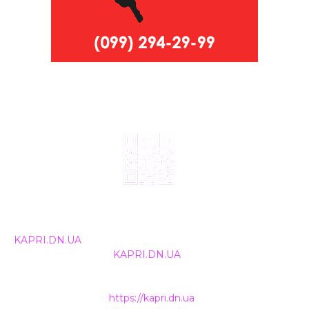
© 2024, ТОВ Телебачення «Капрі», усі права захищені.
Всі права на матеріали, що публікуються, належать
KAPRI.DN.UA
. Використання будь-якої інформації,
розміщеної на сайті
KAPRI.DN.UA
, іншими ЗМІ та
інтернет-ресурсами можливе лише за письмовою
згодою та обов'язкового розміщення прямого
гіперпосилання на
https://kapri.dn.ua
.