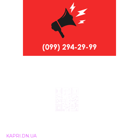
© 2024, ТОВ Телебачення «Капрі», усі права захищені.
Всі права на матеріали, що публікуються, належать
KAPRI.DN.UA
. Використання будь-якої інформації,