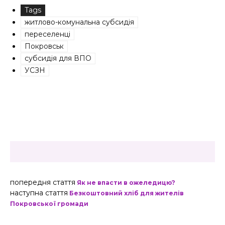
Tags
житлово-комунальна субсидія
переселенці
Покровськ
субсидія для ВПО
УСЗН
попередня стаття
Як не впасти в ожеледицю?
наступна стаття
Безкоштовний хліб для жителів
Покровської громади