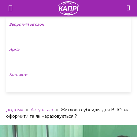
Телебачення
«Капрі»
Зворотній зв’язок
—
Архів
Новини
Донеччини
Контакти
додому
Актуально
Житлова субсидія для ВПО: як
оформити та як нараховується ?