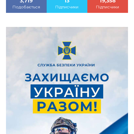
3,719
13
19,358
Подобається
Підписчики
Підписчики