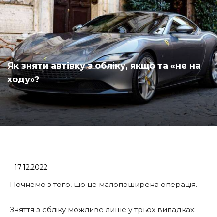
Як зняти автівку з обліку, якщо та «не на
ходу»?
17.12.2022
Почнемо з того, що це малопоширена операція.
Зняття з обліку можливе лише у трьох випадках: