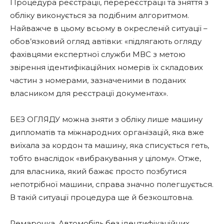
Процедура реєстрації, перереєстрації та зняття з
обліку виконується за подібним алгоритмом.
Найважче в цьому всьому в окресленій ситуації –
обов’язковий огляд автівки: «підлягають огляду
фахівцями експертної служби МВС з метою
звірення ідентифікаційних номерів їх складових
частин з номерами, зазначеними в поданих
власником для реєстрації документах».
БЕЗ ОГЛЯДУ можна зняти з обліку лише машину
дипломатів та міжнародних організацій, яка вже
виїхала за кордон та машину, яка списується геть,
тобто внаслідок «вибракування у цілому». Отже,
для власника, який бажає просто позбутися
непотрібної машини, справа значно полегшується.
В такій ситуації процедура ще й безкоштовна.
Ремарочка. Автомобіль без ідентифікаційних