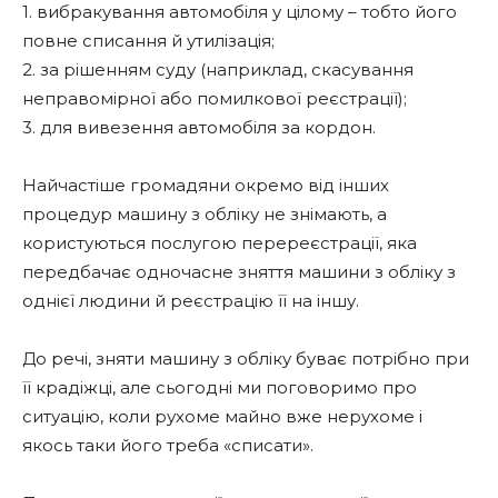
1. вибракування автомобіля у цілому – тобто його
повне списання й утилізація;
2. за рішенням суду (наприклад, скасування
неправомірної або помилкової реєстрації);
3. для вивезення автомобіля за кордон.
Найчастіше громадяни окремо від інших
процедур машину з обліку не знімають, а
користуються послугою перереєстрації, яка
передбачає одночасне зняття машини з обліку з
однієї людини й реєстрацію її на іншу.
До речі, зняти машину з обліку буває потрібно при
її крадіжці, але сьогодні ми поговоримо про
ситуацію, коли рухоме майно вже нерухоме і
якось таки його треба «списати».