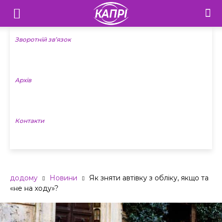
Телебачення
«Капрі»
Зворотній зв’язок
—
Архів
Новини
Донеччини
Контакти
додому
Новини
Як зняти автівку з обліку, якщо та
«не на ходу»?