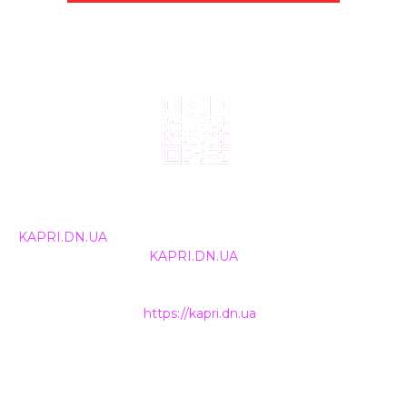
© 2024, ТОВ Телебачення «Капрі», усі права захищені.
Всі права на матеріали, що публікуються, належать
KAPRI.DN.UA
. Використання будь-якої інформації,
розміщеної на сайті
KAPRI.DN.UA
, іншими ЗМІ та
інтернет-ресурсами можливе лише за письмовою
згодою та обов'язкового розміщення прямого
гіперпосилання на
https://kapri.dn.ua
.
НАШІ КОНТАКТИ