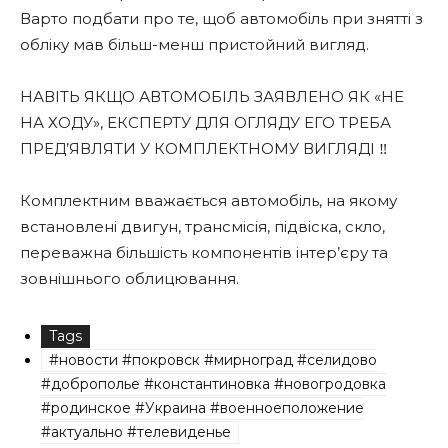
Варто подбати про те, щоб автомобіль при знятті з
обліку мав більш-менш пристойний вигляд.
НАВІТЬ ЯКЩО АВТОМОБІЛЬ ЗАЯВЛЕНО ЯК «НЕ
НА ХОДУ», ЕКСПЕРТУ ДЛЯ ОГЛЯДУ ЕГО ТРЕБА
ПРЕД’ЯВЛЯТИ У КОМПЛЕКТНОМУ ВИГЛЯДІ ‼️
Комплектним вважається автомобіль, на якому
встановлені двигун, трансмісія, підвіска, скло,
переважна більшість компонентів інтер’єру та
зовнішнього облицювання.
Tags
#новости #покровск #мирноград #селидово
#доброполье #константиновка #новогродовка
#родинское #Украина #военноеположение
#актуально #телевиденье