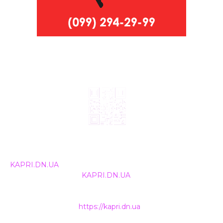
© 2024, ТОВ Телебачення «Капрі», усі права захищені.
Всі права на матеріали, що публікуються, належать
KAPRI.DN.UA
. Використання будь-якої інформації,
розміщеної на сайті
KAPRI.DN.UA
, іншими ЗМІ та
інтернет-ресурсами можливе лише за письмовою
згодою та обов'язкового розміщення прямого
гіперпосилання на
https://kapri.dn.ua
.