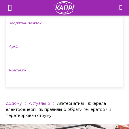
Телебачення
«Капрі»
Зворотній зв’язок
—
Архів
Новини
Донеччини
Контакти
додому
Актуально
Альтернативні джерела
електроенергії: як правильно обрати генератор чи
перетворювач струму