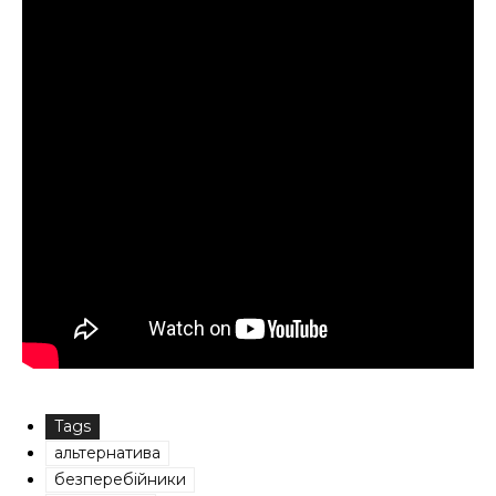
Tags
альтернатива
безперебійники