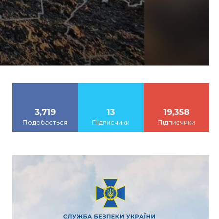
3,719
13
19,358
Подобається
Підписчики
Підписчики