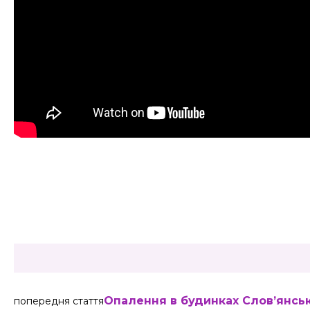
Share
Опалення в будинках Слов’янсь
попередня стаття