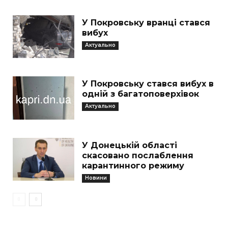
У Покровську вранці стався
вибух
Актуально
У Покровську стався вибух в
одній з багатоповерхівок
Актуально
У Донецькій області
скасовано послаблення
карантинного режиму
Новини