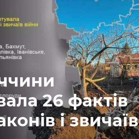
еччини
ала 26 фактів
конів і звичаїв