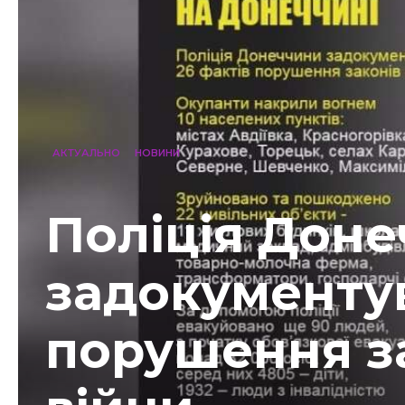
АКТУАЛЬНО
НОВИНИ
Поліція Дон
задокументув
порушення за