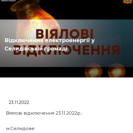
Відключення електроенергії у
Селидівській громаді
23.11.2022
Віялові відключення 23.11.2022р.:
м.Селидове: