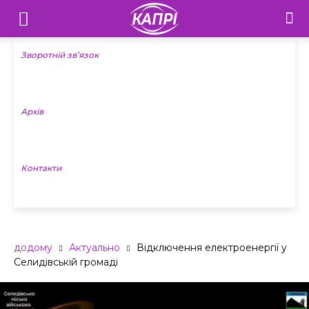
Телебачення
«Капрі»
Зворотній зв’язок
—
Архів
Новини
Донеччини
Контакти
додому
Актуально
Відключення електроенергії у
Селидівській громаді