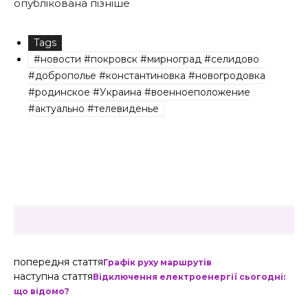
опублікована пізніше
Tags
#новости #покровск #мирноград #селидово
#доброполье #константиновка #новогродовка
#родинское #Украина #военноеположение
#актуально #телевиденье
попередня стаття
Графік руху маршрутів
наступна стаття
Відключення електроенергії сьогодні:
що відомо?