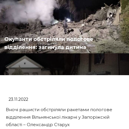
Окупанти обстріляли пологове
відділення: загинула дитина
23.11.2022
Вночі рашисти обстріляли ракетами пологове
відділення Вільнянської лікарні у Запоріжскій
області – Олександр Старух