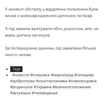
У момент обстрілу у відділенні поліклініки була
жінка з новонародженою дитиною та лікар.
З-під завалів врятували обох дорослих, але, на
жаль, дитина загинула.
За попередніми даними, під завалами більше
нікого немає.
Tags
#новости #покровск #мирноград #селидово
#доброполье #константиновка #новогродовка
#родинское #Украина #военноеположение
#актуально #телевиденье