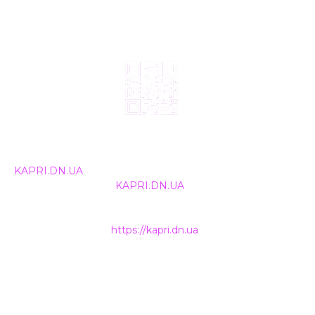
© 2024, ТОВ Телебачення «Капрі», усі права захищені.
Всі права на матеріали, що публікуються, належать
KAPRI.DN.UA
. Використання будь-якої інформації,
розміщеної на сайті
KAPRI.DN.UA
, іншими ЗМІ та
інтернет-ресурсами можливе лише за письмовою
згодою та обов'язкового розміщення прямого
гіперпосилання на
https://kapri.dn.ua
.
НАШІ КОНТАКТИ