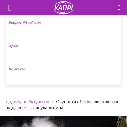
Телебачення
«Капрі»
Зворотній зв’язок
—
Архів
Новини
Донеччини
Контакти
додому
Актуально
Окупанти обстріляли пологове
відділення: загинула дитина