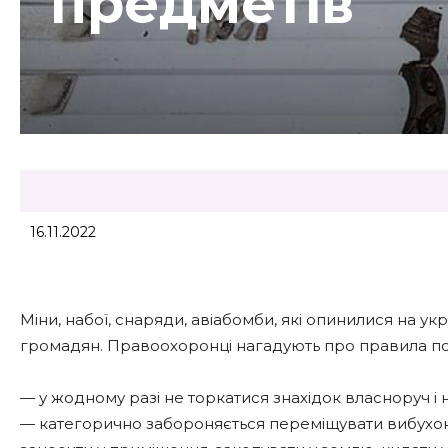
предметів
16.11.2022
Міни, набої, снаряди, авіабомби, які опинилися на у
громадян. Правоохоронці нагадують про правила пов
— у жодному разі не торкатися знахідок власноруч і
— категорично забороняється переміщувати вибухоне