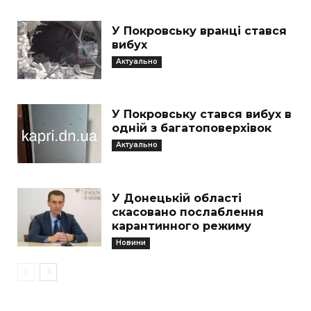
У Покровську вранці стався
вибух
Актуально
У Покровську стався вибух в
одній з багатоповерхівок
Актуально
У Донецькій області
скасовано послаблення
карантинного режиму
Новини