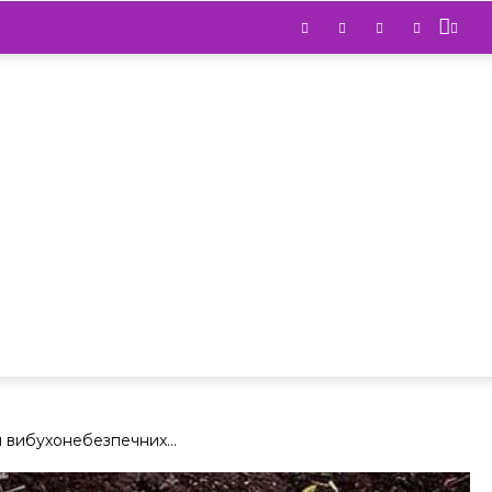
 вибухонебезпечних...