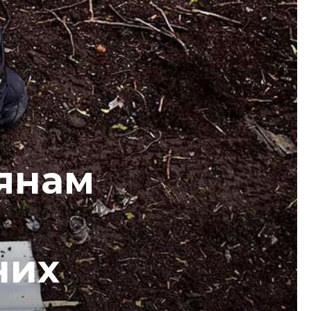
дянам
них