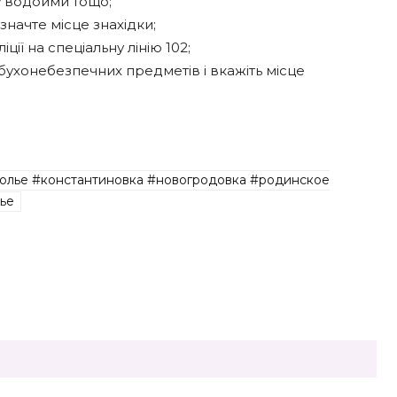
у водойми тощо;
значте місце знахідки;
ії на спеціальну лінію 102;
бухонебезпечних предметів і вкажіть місце
олье #константиновка #новогродовка #родинское
ье