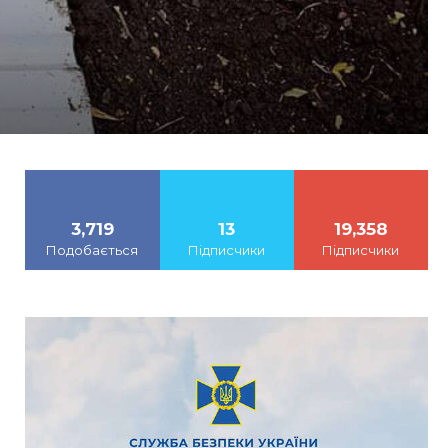
3,719
13
19,358
Подобається
Підписчики
Підписчики