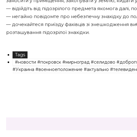
заносити у приміщення, закопувати у землю, кидати 
— відійдіть від підозрілого предмета якомога далі, по
— негайно повідомте про небезпечну знахідку до поліц
— дочекайтеся приїзду фахівців зі знешкодження ви
розташування підозрілої знахідки.
Tags
#новости #покровск #мирноград #селидово #доброп
#Украина #военноеположение #актуально #телевиден
Share