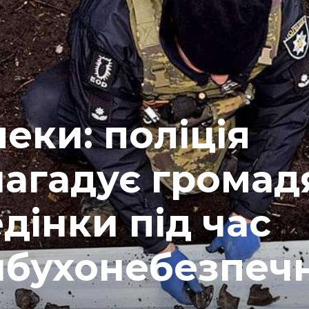
еки: поліція
нагадує грома
дінки під час
ибухонебезпеч