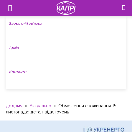
Телебачення
«Капрі»
Зворотній зв’язок
—
Архів
Новини
Донеччини
Контакти
додому
Актуально
​​Обмеження споживання 15
листопада: деталі відключень