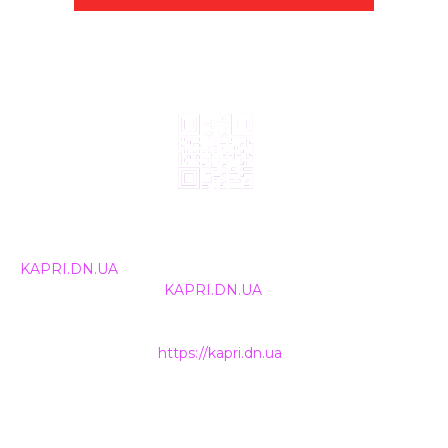
© 2024, ТОВ Телебачення «Капрі», усі права захищені.
Всі права на матеріали, що публікуються, належать
KAPRI.DN.UA
. Використання будь-якої інформації,
розміщеної на сайті
KAPRI.DN.UA
, іншими ЗМІ та
інтернет-ресурсами можливе лише за письмовою
згодою та обов'язкового розміщення прямого
гіперпосилання на
https://kapri.dn.ua
.
НАШІ КОНТАКТИ