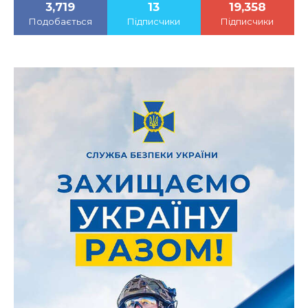
3,719
13
19,358
Подобається
Підписчики
Підписчики