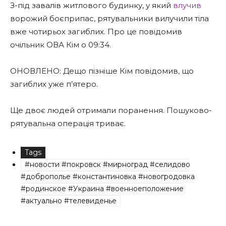
З-під завалів житлового будинку, у який
влучив
ворожий боєприпас, рятувальники вилучили тіла
вже чотирьох загиблих. Про це повідомив
очільник ОВА Кім о 09:34.
ОНОВЛЕНО: Дещо пізніше Кім повідомив, що
загиблих уже п’ятеро.
Ще двоє людей отримали поранення. Пошуково-
рятувальна операція триває.
Tags
#новости #покровск #мирноград #селидово
#доброполье #константиновка #новогродовка
#родинское #Украина #военноеположение
#актуально #телевиденье