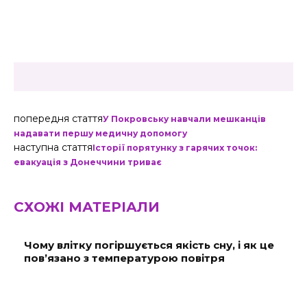
попередня стаття
У Покровську навчали мешканців
надавати першу медичну допомогу
наступна стаття
Історії порятунку з гарячих точок:
евакуація з Донеччини триває
СХОЖІ МАТЕРІАЛИ
Чому влітку погіршується якість сну, і як це
пов’язано з температурою повітря