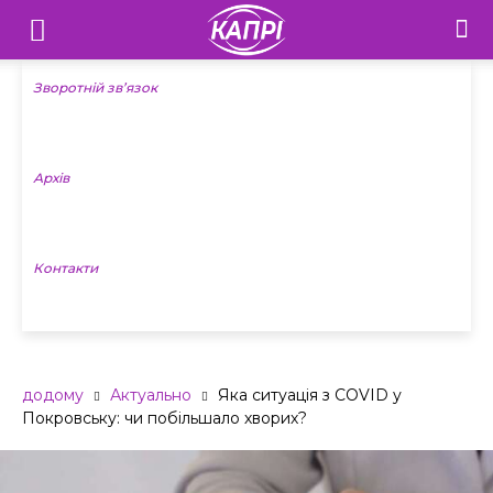
Телебачення
«Капрі»
Зворотній зв’язок
—
Архів
Новини
Донеччини
Контакти
додому
Актуально
Яка ситуація з COVID у
Покровську: чи побільшало хворих?