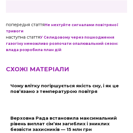
попередня стаття
Не нехтуйте сигналами повітряної
тривоги
наступна стаття
У Селидовому через пошкодження
газогіну неможливо розпочати опалювальний сезон:
влада розробила план дій
СХОЖІ МАТЕРІАЛИ
Чому влітку погіршується якість сну, і як це
пов’язано з температурою повітря
Верховна Рада встановила максимальний
рівень виплат сім’ям загиблих і зниклих
безвісти захисників — 15 млн грн