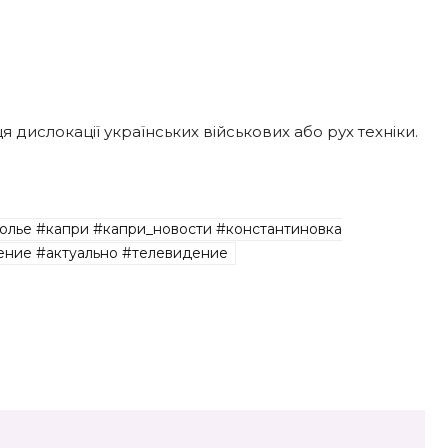
дислокації українських військових або рух техніки.
олье #капри #капри_новости #константиновка
ние #актуально #телевидение