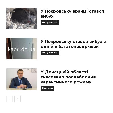
У Покровську вранці стався
вибух
Актуально
У Покровську стався вибух в
одній з багатоповерхівок
Актуально
У Донецькій області
скасовано послаблення
карантинного режиму
Новини