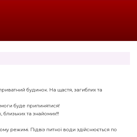
приватний будинок. На щастя, загиблих та
омоги буде припинятися!
близьких та знайомих!!!
му режимі. Підвіз питної води здійснюється по