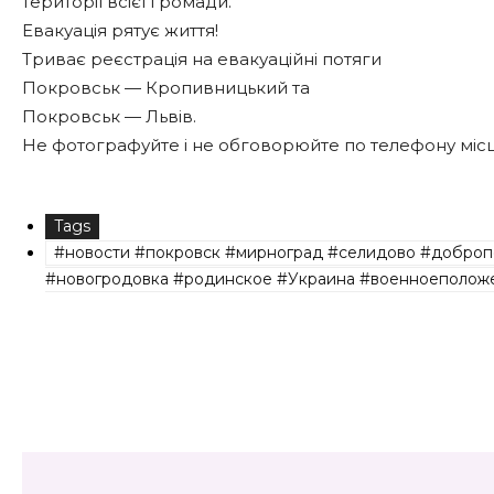
території всієї громади.
Евакуація рятує життя!
Триває реєстрація на евакуаційні потяги
Покровськ — Кропивницький та
Покровськ — Львів.
Не фотографуйте і не обговорюйте по телефону місця 
Tags
#новости #покровск #мирноград #селидово #доброп
#новогродовка #родинское #Украина #военноеположе
Share