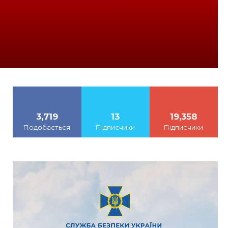
3,719
13
19,358
Подобається
Підписчики
Підписчики