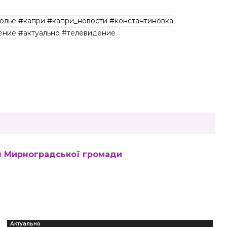
олье #капри #капри_новости #константиновка
ние #актуально #телевидение
н Мирноградської громади
Актуально