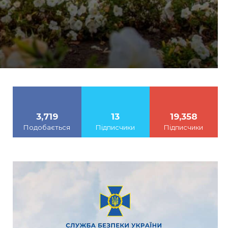
3,719
13
19,358
Подобається
Підписчики
Підписчики