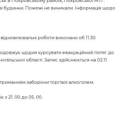
йськ в Покровському районі, Покровської МТГ.
ві будинки. Пожежі не виникали. Інформація щодо
, відновлювальні роботи виконано об 11.30.
Продовжує щодня курсувати евакуаційний потяг до
пільської області. Запис здійснюється на 02.11.
триманням заборони торгівлі алкоголем.
з 21. 00 до 05. 00.