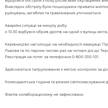
відбулися обстріли з боку російських окупаційних ві
Внаслідок обстрілу були пошкоджені приватні житло
руйнувань, загиблих та травмованих уточнюється.
Аварійні ситуації за минулу добу:
о 10.30 відбувся обрив дротів на одній з вулиць міста
Керівництво наголошує на необхідності евакуації. 
Львова та по парних числах раз на чотири дні до Терно
Реєстрація на потяг за телефоном 0-800-300-101.
Здійснюється патрулювання з метою контролю за до
Комендантська година та режим світломаскування діє 
Фактів колабораціонізму не зафіксовано.