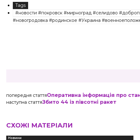
Tags
#новости #покровск #мирноград #селидово #доброп
#новогродовка #родинское #Украина #военноеположе
Share
Оперативна інформація про ста
попередня стаття
Збито 44 із півсотні ракет
наступна стаття
СХОЖІ МАТЕРІАЛИ
Новини