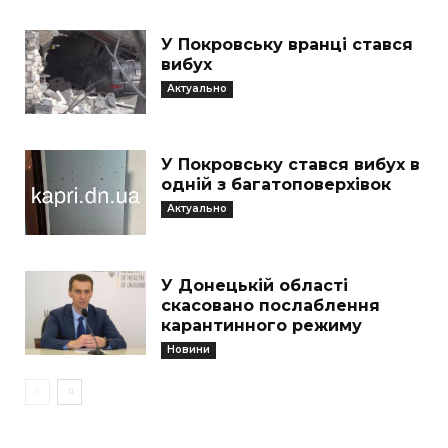
У Покровську вранці стався
вибух
Актуально
У Покровську стався вибух в
одній з багатоповерхівок
Актуально
У Донецькій області
скасовано послаблення
карантинного режиму
Новини