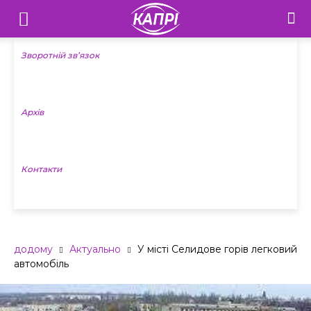
Телебачення
«Капрі»
Зворотній зв’язок
—
Архів
Новини
Донеччини
Контакти
додому
Актуально
У місті Селидове горів легковий
автомобіль