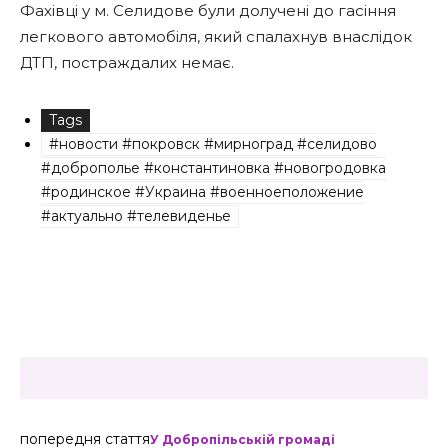
Фахівці у м. Селидове були долучені до гасіння
легкового автомобіля, який спалахнув внаслідок
ДТП, постраждалих немає.
Tags
#новости #покровск #мирноград #селидово
#доброполье #константиновка #новогродовка
#родинское #Украина #военноеположение
#актуально #телевиденье
попередня стаття
У Добропільській громаді