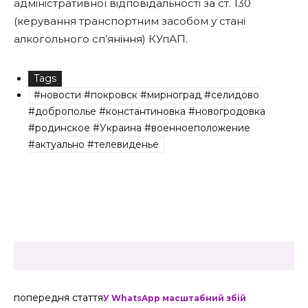
адміністративної відповідальності за ст. 130
(керування транспортним засобом у стані
алкогольного сп’яніння) КУпАП.
Tags
#новости #покровск #мирноград #селидово
#доброполье #константиновка #новогродовка
#родинское #Украина #военноеположение
#актуально #телевиденье
попередня стаття
У WhatsApp масштабний збій