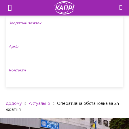
Телебачення
«Капрі»
Зворотній зв’язок
—
Архів
Новини
Донеччини
Контакти
додому
Актуально
Оперативна обстановка за 24
жовтня