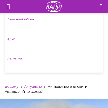
Телебачення
«Капрі»
Зворотній зв’язок
—
Архів
Новини
Донеччини
Контакти
додому
Актуально
Чи можливо відновити
Авдіївський коксохім?