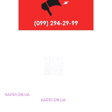
© 2024, ТОВ Телебачення «Капрі», усі права захищені.
Всі права на матеріали, що публікуються, належать
KAPRI.DN.UA
. Використання будь-якої інформації,
розміщеної на сайті
KAPRI.DN.UA
, іншими ЗМІ та
інтернет-ресурсами можливе лише за письмовою
згодою та обов'язкового розміщення прямого