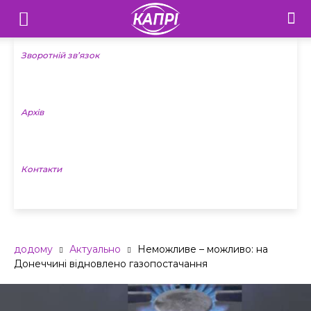
Телебачення
«Капрі»
Зворотній зв’язок
—
Архів
Новини
Донеччини
Контакти
додому
Актуально
Неможливе – можливо: на
Донеччині відновлено газопостачання