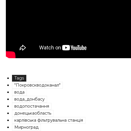
Tags
"Покровскводоканал"
вода
вода_донбасу
водопостачання
донецькаобласть
карлівська фільтрувальна станція
Мирноград