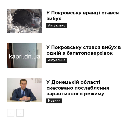
У Покровську вранці стався
вибух
Актуально
У Покровську стався вибух в
одній з багатоповерхівок
Актуально
У Донецькій області
скасовано послаблення
карантинного режиму
Новини