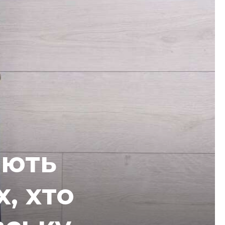
ають
х, хто