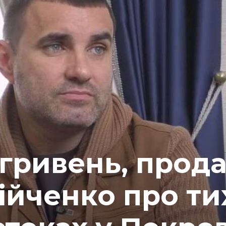
 гривень, прод
рійченко про ти