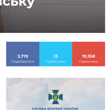
вську
3,719
13
19,358
Подобається
Підписчики
Підписчики