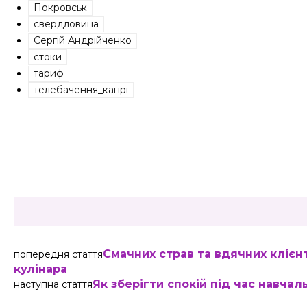
Покровськ
свердловина
Сергій Андрійченко
стоки
тариф
телебачення_капрі
Share
Смачних страв та вдячних клієн
попередня стаття
кулінара
Як зберігти спокій під час навча
наступна стаття