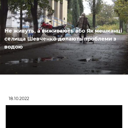
Не живуть, а виживають або Як мешканці
селища Шевченко долають проблеми з
водою
18.10.2022