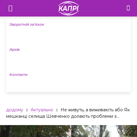
Телебачення
«Капрі»
Зворотній зв’язок
—
Архів
Новини
Донеччини
Контакти
додому
Актуально
Не живуть, а виживають або Як
мешканці селища Шевченко долають проблеми з...