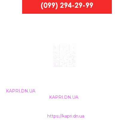
© 2024, ТОВ Телебачення «Капрі», усі права захищені.
Всі права на матеріали, що публікуються, належать
KAPRI.DN.UA
. Використання будь-якої інформації,
розміщеної на сайті
KAPRI.DN.UA
, іншими ЗМІ та
інтернет-ресурсами можливе лише за письмовою
згодою та обов'язкового розміщення прямого
гіперпосилання на
https://kapri.dn.ua
.