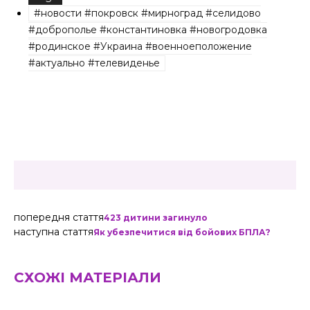
#новости #покровск #мирноград #селидово
#доброполье #константиновка #новогродовка
#родинское #Украина #военноеположение
#актуально #телевиденье
попередня стаття
423 дитини загинуло
наступна стаття
Як убезпечитися від бойових БПЛА?
СХОЖІ МАТЕРІАЛИ