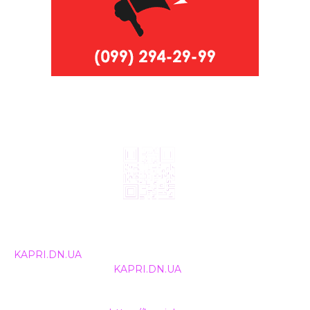
© 2024, ТОВ Телебачення «Капрі», усі права захищені.
Всі права на матеріали, що публікуються, належать
KAPRI.DN.UA
. Використання будь-якої інформації,
розміщеної на сайті
KAPRI.DN.UA
, іншими ЗМІ та
інтернет-ресурсами можливе лише за письмовою
згодою та обов'язкового розміщення прямого