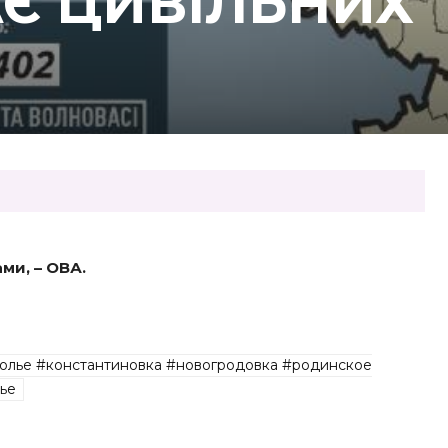
АЄ ЦИВІЛЬНИХ
ми, – ОВА.
олье #константиновка #новогродовка #родинское
ье