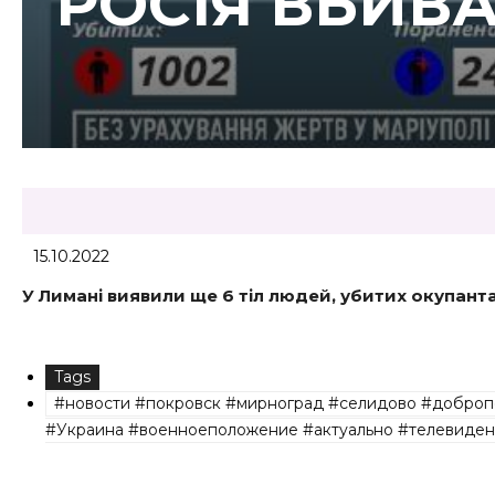
РОСІЯ ВБИВ
15.10.2022
У Лимані виявили
ще 6 тіл людей, убитих окупанта
Tags
#новости #покровск #мирноград #селидово #доброп
#Украина #военноеположение #актуально #телевиден