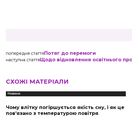
Share
Потяг до перемоги
попередня стаття
Щодо відновлення освітнього пр
наступна стаття
СХОЖІ МАТЕРІАЛИ
Новини
Чому влітку погіршується якість сну, і як це
пов’язано з температурою повітря