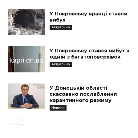
У Покровську вранці стався
вибух
Актуально
У Покровську стався вибух в
одній з багатоповерхівок
Актуально
У Донецькій області
скасовано послаблення
карантинного режиму
Новини