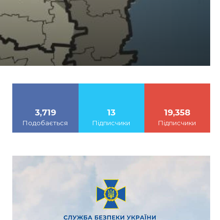
3,719
13
19,358
Подобається
Підписчики
Підписчики