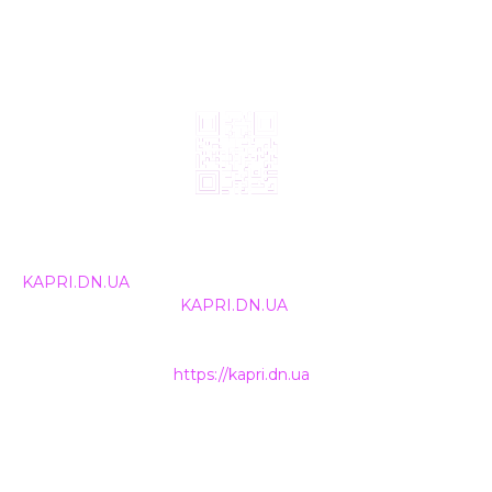
© 2024, ТОВ Телебачення «Капрі», усі права захищені.
Всі права на матеріали, що публікуються, належать
KAPRI.DN.UA
. Використання будь-якої інформації,
розміщеної на сайті
KAPRI.DN.UA
, іншими ЗМІ та
інтернет-ресурсами можливе лише за письмовою
згодою та обов'язкового розміщення прямого
гіперпосилання на
https://kapri.dn.ua
.
НАШІ КОНТАКТИ