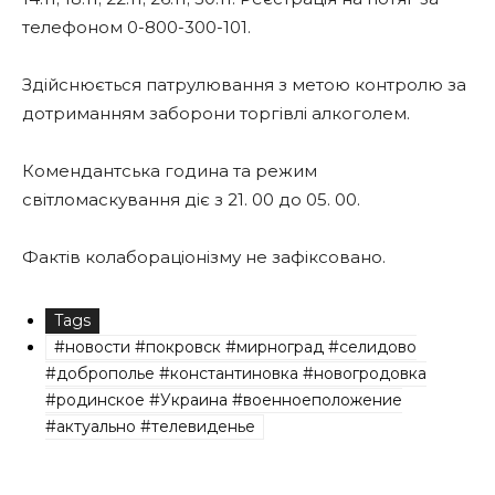
телефоном 0-800-300-101.
Здійснюється патрулювання з метою контролю за
дотриманням заборони торгівлі алкоголем.
Комендантська година та режим
світломаскування діє з 21. 00 до 05. 00.
Фактів колабораціонізму не зафіксовано.
Tags
#новости #покровск #мирноград #селидово
#доброполье #константиновка #новогродовка
#родинское #Украина #военноеположение
#актуально #телевиденье