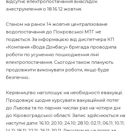
відсутнє електропостачання внаслідок
знеструмлення о 18.16 12 жовтня.
Станом на ранок 14 жовтня централізоване
водопостачання до Покровської МТГ не
подається. За інформацією від диспетчера КП
«Компанія «Вода Донбасу» бригада проводила
роботи по усуненню пошкодження лінії
електропостачання. Сьогодні також планують
продовжити виконувати роботи, якщо буде
безпечно..
Керівництво наголошує на необхідності евакуації.
Продовжує щодня курсувати вакуаційний потяг
до Львова та по парних числах раз на чотири дні
до Кіровоградської області. Запис здійснюється на
наступні дати: 16.10; 20.10; 24.10; 28.10; 02.11; 06.11; 10.11;
14.11; 18.11; 22.11; 26.11; 30.11. Реєстрація на потяг за