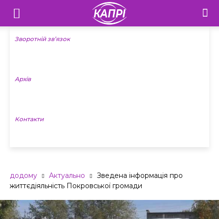
Телебачення
«Капрі»
Зворотній зв’язок
—
Архів
Новини
Донеччини
Контакти
додому
Актуально
Зведена інформація про
життєдіяльність Покровської громади