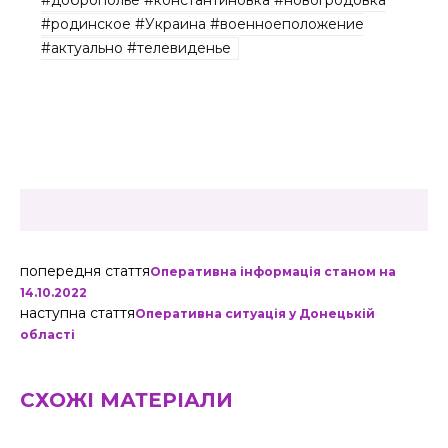
#доброполье #константиновка #новогродовка
#родинское #Украина #военноеположение
#актуально #телевиденье
попередня стаття
Оперативна інформація станом на
14.10.2022
наступна стаття
Оперативна ситуація у Донецькій
області
СХОЖІ МАТЕРІАЛИ