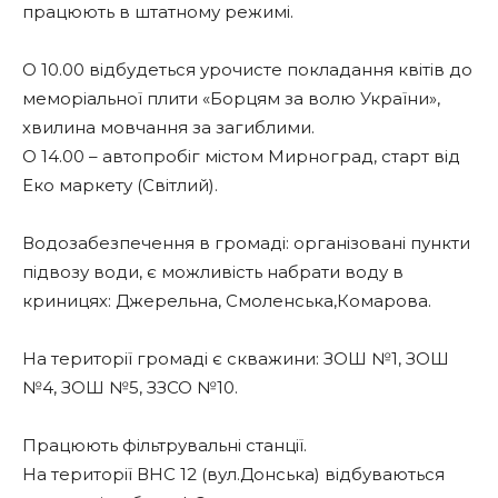
працюють в штатному режимі.
О 10.00 відбудеться урочисте покладання квітів до
меморіальної плити «Борцям за волю України»,
хвилина мовчання за загиблими.
О 14.00 – автопробіг містом Мирноград, старт від
Еко маркету (Світлий).
Водозабезпечення в громаді: організовані пункти
підвозу води, є можливість набрати воду в
криницях: Джерельна, Смоленська,Комарова.
На території громаді є скважини: ЗОШ №1, ЗОШ
№4, ЗОШ №5, ЗЗСО №10.
Працюють фільтрувальні станції.
На території ВНС 12 (вул.Донська) відбуваються