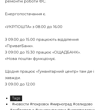
ремонтні роботи ФС.
Енергопостачання є.
«УКРПОШТА» з 08.00 до 16.00
З 09.00 до 15.00 працюють відділення
«ПриватБанк».
З 09:00 до 15:30 працює «ОЩАДБАНК».
«Нова пошта» функціонує.
Щодня працює «Гуманітарний центр» там де і
завжди.
З 09.00 до 12.00
Tags
#новости #покровск #мирноград #селидово