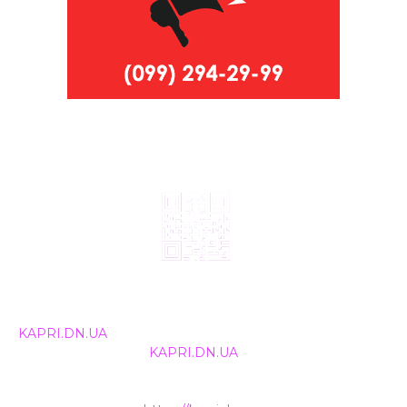
© 2024, ТОВ Телебачення «Капрі», усі права захищені.
Всі права на матеріали, що публікуються, належать
KAPRI.DN.UA
. Використання будь-якої інформації,
розміщеної на сайті
KAPRI.DN.UA
, іншими ЗМІ та
інтернет-ресурсами можливе лише за письмовою
згодою та обов'язкового розміщення прямого