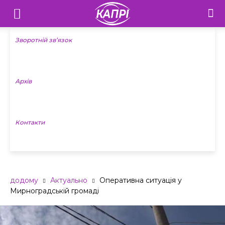
Телебачення
«Капрі»
Зворотній зв’язок
—
Архів
Новини
Донеччини
Контакти
додому
Актуально
Оперативна ситуація у
Мирноградській громаді