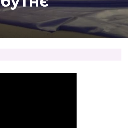
йбутнє