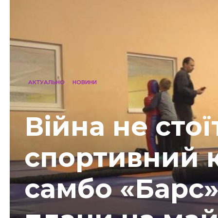
АКТУАЛЬНО
НОВИНИ
Війна не стої
спортивний 
самбо «Барс»