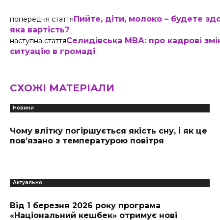
Пийте, діти, молоко – будете зд
попередня стаття
яка вартість?
Селидівська МВА: про кадрові змі
наступна стаття
ситуацію в громаді
СХОЖІ МАТЕРІАЛИ
Новини
Чому влітку погіршується якість сну, і як це
пов’язано з температурою повітря
Актуально
Від 1 березня 2026 року програма
«Національний кешбек» отримує нові