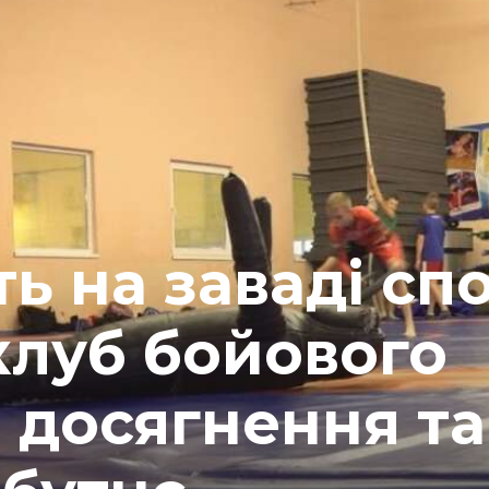
ть на заваді сп
клуб бойового
 досягнення та