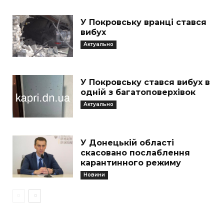
У Покровську вранці стався
вибух
Актуально
У Покровську стався вибух в
одній з багатоповерхівок
Актуально
У Донецькій області
скасовано послаблення
карантинного режиму
Новини