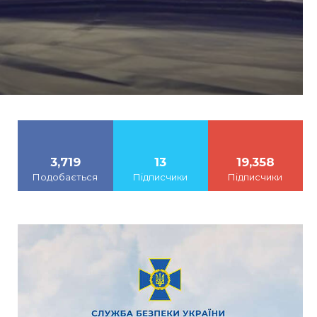
3,719
13
19,358
Подобається
Підписчики
Підписчики