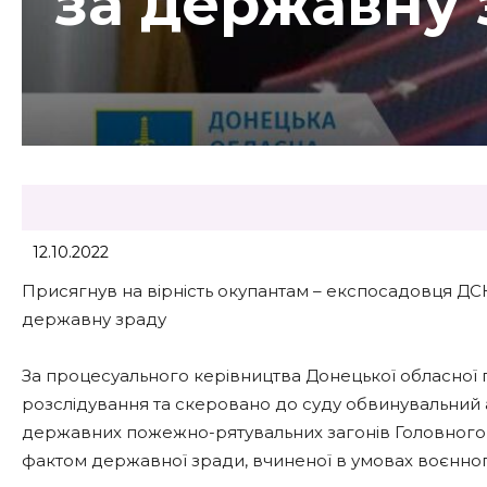
за державну 
12.10.2022
Присягнув на вірність окупантам – експосадовця ДСН
державну зраду
За процесуального керівництва Донецької обласної
розслідування та скеровано до суду обвинувальний 
державних пожежно-рятувальних загонів Головного у
фактом державної зради, вчиненої в умовах воєнного ст