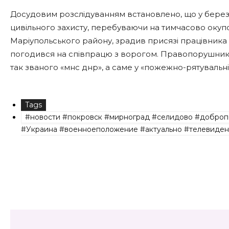
Досудовим розслідуванням встановлено, що у березн
цивільного захисту, перебуваючи на тимчасово окуп
Маріупольського району, зрадив присязі працівника
погодився на співпрацю з ворогом. Правопорушник 
так званого «мнс днр», а саме у «пожежно-рятувальні
Tags
#новости #покровск #мирноград #селидово #доброп
#Украина #военноеположение #актуально #телевиден
Share