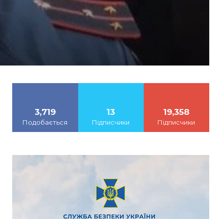
3,719
13
19,358
Подобається
Підписчики
Підписчики