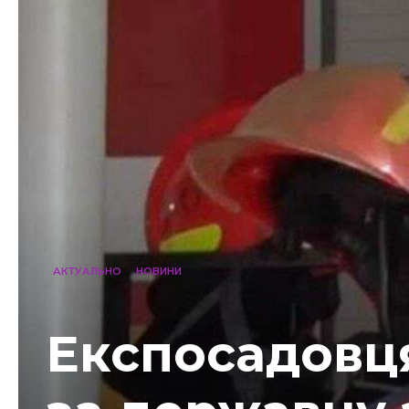
АКТУАЛЬНО
НОВИНИ
Експосадовц