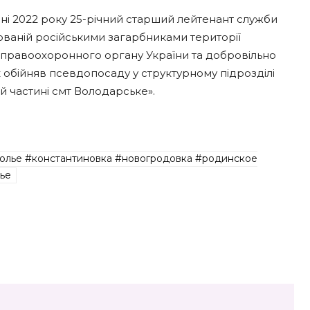
і 2022 року 25-річний старший лейтенант служби
ованій російськими загарбниками території
 правоохоронного органу України та добровільно
обійняв псевдопосаду у структурному підрозділі
й частині смт Володарське».
олье #константиновка #новогродовка #родинское
ье