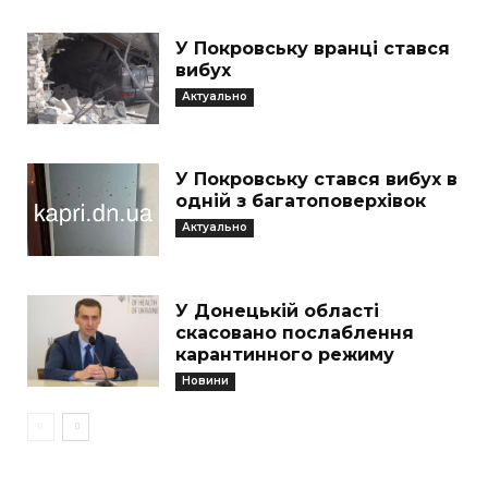
У Покровську вранці стався
вибух
Актуально
У Покровську стався вибух в
одній з багатоповерхівок
Актуально
У Донецькій області
скасовано послаблення
карантинного режиму
Новини