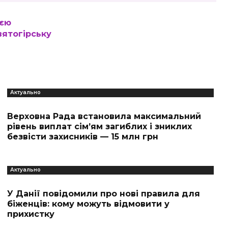
ією
вятогірську
Актуально
Верховна Рада встановила максимальний
рівень виплат сім’ям загиблих і зниклих
безвісти захисників — 15 млн грн
Актуально
У Данії повідомили про нові правила для
біженців: кому можуть відмовити у
прихистку