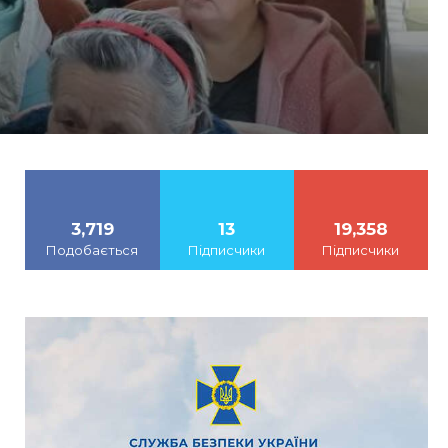
3,719
13
19,358
Подобається
Підписчики
Підписчики