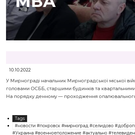
МВА
10.10.2022
У Мирнограді начальник Мирноградської міської війс
головами ОСББ, старшими будинків та квартальними
На порядку денному — проходження опалювальног
Tags
#новости #покровск #мирноград #селидово #доброп
#Украина #военноеположение #актуально #телевиден