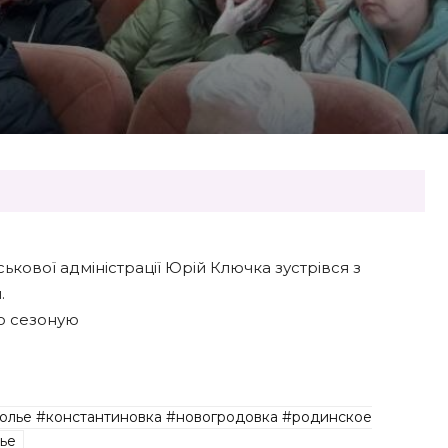
ькової адміністрації Юрій Ключка зустрівся з
.
о сезоную
олье #константиновка #новогродовка #родинское
ье