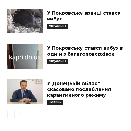
У Покровську вранці стався
вибух
Актуально
У Покровську стався вибух в
одній з багатоповерхівок
Актуально
У Донецькій області
скасовано послаблення
карантинного режиму
Новини