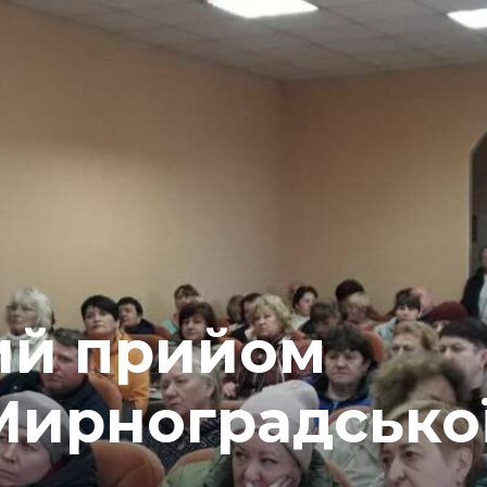
ий прийом
Мирноградсько