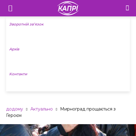
Телебачення
«Капрі»
Зворотній зв’язок
—
Архів
Новини
Донеччини
Контакти
додому
Актуально
Мирноград прощається з
Героєм