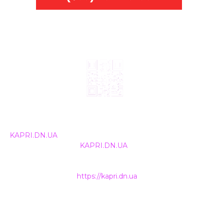
© 2024, ТОВ Телебачення «Капрі», усі права захищені.
Всі права на матеріали, що публікуються, належать
KAPRI.DN.UA
. Використання будь-якої інформації,
розміщеної на сайті
KAPRI.DN.UA
, іншими ЗМІ та
інтернет-ресурсами можливе лише за письмовою
згодою та обов'язкового розміщення прямого
гіперпосилання на
https://kapri.dn.ua
.
НАШІ КОНТАКТИ