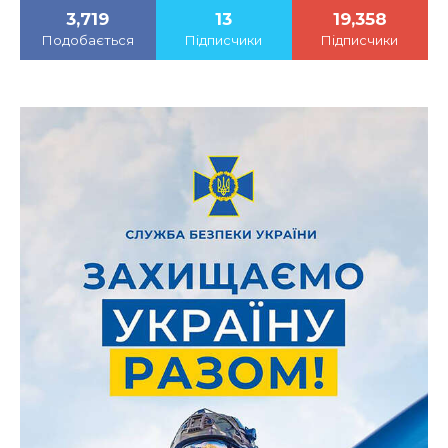
3,719
13
19,358
Подобається
Підписчики
Підписчики