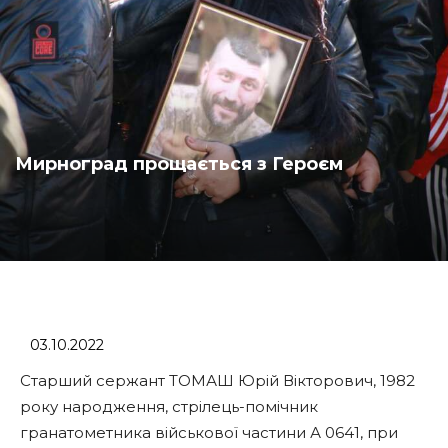
Мирноград прощається з Героєм
03.10.2022
Старший сержант ТОМАШ Юрій Вікторович, 1982
року народження, стрілець-помічник
гранатометника військової частини А 0641, при