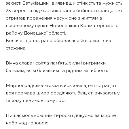
захисті Батьківщині, виявивши стійкість та мужність
25 вересня під час виконання бойового завдання
отримав поранення несумісне з життям в
населеному пункті Новоселівка Краматорського
району Донецької області.
Боляче, що так рано обірвалася його життєва
стежина.
Вічна слава і світла пам’ять, сили і витримки
батькам, всім близьким та рідним загиблого.
Мирноградська міська військова адміністрація і
вся громада щиро розділяють біль, співчувають у
такому невимовному горі.
Пишаємось кожним героєм і дякуємо за мирне
небо над головою.